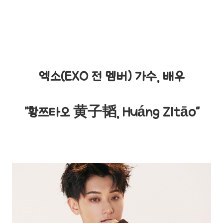
엑소(EXO 전 멤버) 가수, 배우
"황쯔타오 黄子韬, Huáng Zitāo"