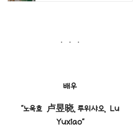
배우
"노욱효 卢昱晓, 루위샤오, Lu
Yuxiao"