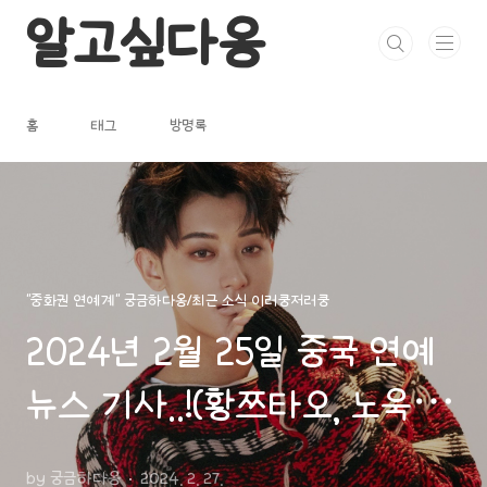
본문 바로가기
알고싶다옹
홈
태그
방명록
"중화권 연예계" 궁금하다옹/최근 소식 이러쿵저러쿵
2024년 2월 25일 중국 연예
뉴스 기사..!(황쯔타오, 노욱효,
진도령, 양미 등)
by 궁금하다옹
2024. 2. 27.