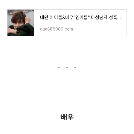
대만 아이돌&배우"염아륜" 미성년자 성폭행혐의로 출국 금지
aaa888000.com
배우