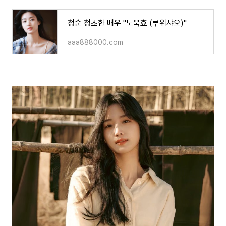
청순 청초한 배우 "노욱효 (루위샤오)"
aaa888000.com