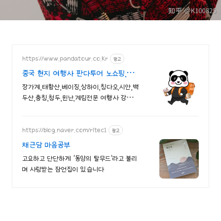
https://www.pandatour.co.kr
광고
중국 현지 여행사 판다투어 노쇼핑,노옵
션,노팁
장가계,태항산,베이징,상하이,칭다오,시안,백
두산,충칭,청두,윈난,계림전문 여행사 강제쇼
핑,선택관광이 있는 여행은 반칙!!!
https://blog.naver.com/ritec1
광고
채근담 마음공부
고요하고 단단하게 '동양의 탈무드'라고 불리
며 사랑받는 잠언집이 있습니다