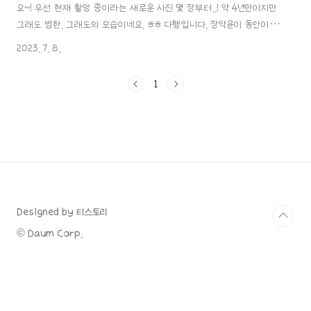
요~! 우선 현재 촬영 중이라는 새로운 사진 몇 장부터..! 약 4년만이지만
그래도 범한. 그래도의 모습이네요. ㅎㅎ 다행입니다. 장약윤이 동안이라
ㅎㅎ 그리고 캐스팅 라인업이 떴었는데, 장약윤 & 당예흔 부부의 GQ 7
2023. 7. 8.
월호. 장약윤 & 당예흔 부부의 GQ 7월호 표지 화보 촬영 아니.. 이 부
부.. 가 아니라 누가 봐도 처녀총각 연인커플 같잖아요~~ 결혼하고 아이
1
까지 있는 부부라고 누가 믿겠어요. 둘 다 가면 갈수록 더 어
aaa888000.com 제 2의 유역비 ‘왕초연’ (王楚然, Churan
Wang) 왕초연 (王楚然, Churan Wang) 요즘 떠오르는 핫한 그녀
죠. ‘옥골요’ ‘청설니희환아’ ‘아적인간연화’로 최근 방영작애..
Designed by 티스토리
© Daum Corp.