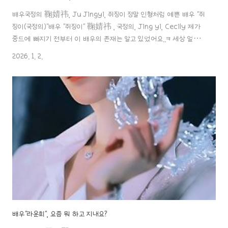
배우국정의 鞠婧祎, Ju Jingyi, 쥐징이 정말 인형처럼 예쁜 배우 "쥐
징이(국정의)"배우 "쥐징이" 鞠婧祎 , 국정의, Jing yi, Cecily 제가
중드에 빠지기 전부터 이 배우의 존재는 알고 있었어요..ㅋ 세상 얼굴이
인형처럼 예쁘게 생겨서 일본에 천년돌이 있다면 중국에는 사천년돌이
2026. 1. 2.
aaa888000.com ✖️ 배우"쥐징이(국정의)", 소속사와 결별과 정면
충돌한 세 가지 진실..!1년에 1억 5천만 위안 폭풍 수익, 지난 10년 총수
입 초과..ㄷㄷ 배우 "장릉혁" 새 드라마, 임윤 배우와의 조합이 무산되면
서, 국정의(쥐징이) 배우가 합류했지만배우장릉혁 张凌赫, Zhang
Linghe, 장링허&임윤 林允, Lin Yun, 린윈&국정의 鞠婧祎, Ju
Jingyi, 쥐징이 우월하..
배우"라운희", 요즘 뭐 하고 지내요?