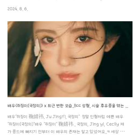
인형처럼 예쁘게 생겨서 일본에 천년돌이 있다면 중국에는 사천년돌이
2024. 8. 6.
aaa888000.com ✖️ Question쥐징이 배우의 스케줄이 꽉 찼
어요? 중국 배우들의 "단점", 얼마나 문제가 될까요? 쥐징이 배우
는 혼자서만 아름답고, 조금맥 배우는배우들의 "단점", 얼마나 문제가 될
까요?쥐징이 배우는 혼자서만 아름답고, 조금맥 배우는 '앳된' 얼굴이
뿜뿜..!여름 시즌의 개막과 함께 다채로운 신작 고장극 드라마들이 시청
자들의 눈길을aaa888000.com x ..
배우<쥐징이(국정의)> x 최근 변한 모습..!!ㄷㄷ 성형, 시술 후유증을 엮는 중국 여자 연예인 6명..!!
배우"쥐징이 鞠婧祎, Ju JingYi, 국정의" 정말 인형처럼 예쁜 배우
"쥐징이(국정의)"배우 "쥐징이" 鞠婧祎 , 국정의, Jing yi, Cecily 제
가 중드에 빠지기 전부터 이 배우의 존재는 알고 있었어요..ㅋ 세상 얼
굴이 인형처럼 예쁘게 생겨서 일본에 천년돌이 있다면 중국에는 사천