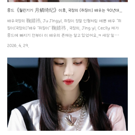
중드《월린기기 月鳞绮纪》이후, 국정의 (쥐징이) 배우는 90년대생 여성 톱스타가 될 수 있을까?
배우국정의 鞠婧祎, Ju Jingyi, 쥐징이 정말 인형처럼 예쁜 배우 "쥐
징이(국정의)"배우 "쥐징이" 鞠婧祎 , 국정의, Jing yi, Cecily 제가
중드에 빠지기 전부터 이 배우의 존재는 알고 있었어요..ㅋ 세상 얼굴이
인형처럼 예쁘게 생겨서 일본에 천년돌이 있다면 중국에는 사천년돌이
2026. 4. 29.
aaa888000.com ✖️중드《월린기기 月鳞绮纪》이후, 국정의
(쥐징이) 배우는 90년대생 여성 톱스타가 될 수 있을까? 톱스타 여배
우, 소속사에 3억 위안 위약금 소송 당해!배우"국정의 (쥐징이)와 쓰바
미디어(丝芭传배우국정의 鞠婧祎, Ju Jingyi, 쥐징이 정말 인형처
럼 예쁜 배우 "쥐징이(국정의)"배우 "쥐징이" 鞠婧祎 , 국정의, Jing
yi, Cecily 제가 중드에 빠지기 전부터 ..