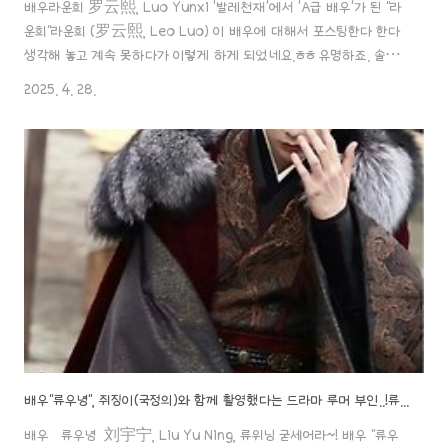
배우라운희 罗云熙, Luo Yunxi '발레천재'에서 'A급 배우'가 된 "라
운희"라운희 (罗云熙, Leo Luo) 이 배우에 대해서 포스팅한다 한다
생각해 놓고 계속 못하다가 이렇게 하게 되었네요.ㅎㅎ 유명하죠. 솔직
히 라운희 배우. 중드에서는 탄탄한 연기력과 흥행 배우로 안정
2025. 4. 28.
aaa888000.com ✖️ 배우"라운희", 요즘 뭐 하고 지내요? 배우 "라
운희" x 키 때문에 놀림을 받는다고요?배우라운희 罗云熙, Luo
Yunxi '발레천재'에서 'A급 배우'가 된 "라운희"라운희 (罗云熙,
Leo Luo) 이 배우에 대해서 포스팅한다 한다 생각해 놓고 계속 못하
다가 이렇게 하게 되었네요.ㅎㅎ 유명하aaa888000.com 배우 "라
운희" x 성공적인 체중 증가로 볼 통통해지고 부..
배우"류우녕", 쥐징이(국정의)와 함께 촬영했다는 드라마 루머 부인..!류우녕 배우 측은 늘 낚이는 상황에 안타까운 표해..
배우 류우녕 刘宇宁, Liu Yu Ning, 류위닝 굳세어라~! 배우 "류우