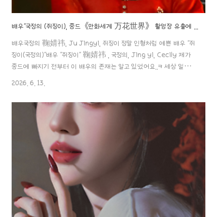
배우"국정의 (쥐징이), 중드《만화세계 万花世界》 촬영장 유출에 난리 난 여론!!미친 비주얼로도 못 막은 '원작 파괴' 논란.ㄷㄷ
배우국정의 鞠婧祎, Ju Jingyi, 쥐징이 정말 인형처럼 예쁜 배우 "쥐
징이(국정의)"배우 "쥐징이" 鞠婧祎 , 국정의, Jing yi, Cecily 제가
중드에 빠지기 전부터 이 배우의 존재는 알고 있었어요..ㅋ 세상 얼굴이
인형처럼 예쁘게 생겨서 일본에 천년돌이 있다면 중국에는 사천년돌이
2026. 6. 13.
aaa888000.com ✖️배우"국정의 (쥐징이), 중드《만화세계 万花
世界》 촬영장 유출에 난리 난 여론!! 미친 비주얼로도 못 막은 '원작
파괴' 논란.ㄷㄷ 중드《월린기기 月鳞绮纪》이후, 국정의 (쥐징이) 배
우는 90년대생 여성 톱스타가 될 수 있을까?배우국정의 鞠婧祎, Ju
Jingyi, 쥐징이 정말 인형처럼 예쁜 배우 "쥐징이(국정의)"배우 "쥐징
이" 鞠婧祎 , 국정의, Jing yi, Cec..