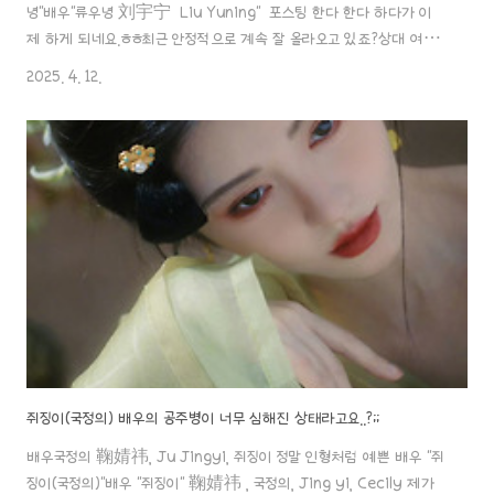
녕"배우"류우녕 刘宇宁 Liu Yuning" 포스팅 한다 한다 하다가 이
제 하게 되네요.ㅎㅎ최근 안정적으로 계속 잘 올라오고 있죠?상대 여자
배우들도 네임드 있는 배우들과 함께 하는 거 보면,그만큼
2025. 4. 12.
aaa888000.com ✖️ 배우"류우녕", 쥐징이(국정의)와 함께 촬영했
다는 드라마 루머 부인..!류우녕 배우 측은 늘 낚이는 상황에 안타까운
표해.. 조로사 배우와 류우녕 배우가 공식발표를요?;;배우조로사
赵露思, Zhao Lusi, 자오루시 &류우녕 刘宇宁, Liu Yuning, 류
우닝 조로사 (赵露思/Zhao Lusi)배우 조로사 (Zhao Lusi / 赵
露思) 1. 프로필 출생: 1998년 11월 9..
쥐징이(국정의) 배우의 공주병이 너무 심해진 상태라고요..?;;
배우국정의 鞠婧祎, Ju Jingyi, 쥐징이 정말 인형처럼 예쁜 배우 "쥐
징이(국정의)"배우 "쥐징이" 鞠婧祎 , 국정의, Jing yi, Cecily 제가