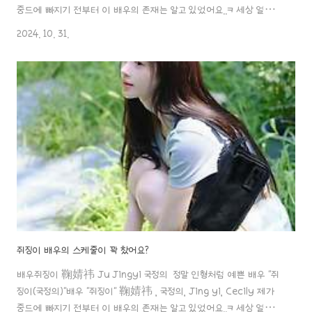
중드에 빠지기 전부터 이 배우의 존재는 알고 있었어요..ㅋ 세상 얼굴이
인형처럼 예쁘게 생겨서 일본에 천년돌이 있다면 중국에는 사천년돌이
2024. 10. 31.
aaa888000.com ✖️ Question 쥐징이 배우의 공주병이 너무 심
해진 상태라고요..?;; 배우 조려영의 부유방, 양미의 납작 엉덩
이, 쥐징이의 다리.. 중국 여자 스타들의 몸매 역시 현실배우 조려영의
부유방, 양미의 납작 엉덩이, 쥐징이의 다리.. 중국 여자 스타들의 몸매
역시 현실적..!ㄷㄷ 중국 연예계는 정말 미인들이 너무 많고 각자의 아름
다움은 사람들로 하여금 쉽게aaa88..
쥐징이 배우의 스케줄이 꽉 찼어요?
배우쥐징이 鞠婧祎 Ju Jingyi 국정의 정말 인형처럼 예쁜 배우 "쥐
징이(국정의)"배우 "쥐징이" 鞠婧祎 , 국정의, Jing yi, Cecily 제가
중드에 빠지기 전부터 이 배우의 존재는 알고 있었어요..ㅋ 세상 얼굴이