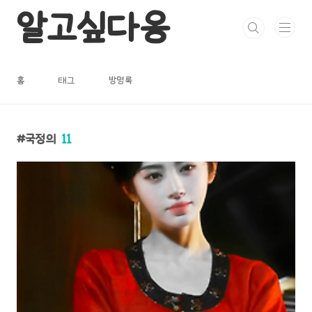
본문 바로가기
알고싶다옹
홈
태그
방명록
국정의
11