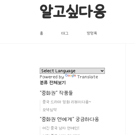
본문 바로가기
알고싶다옹
홈
태그
방명록
Powered by
Translate
분류 전체보기
"중화권" 작품들
중국 드라마 영화 리뷰이다옹~
모색심약
"중화권 연예계" 궁금하다옹
여긴 중국 남자 연예인!