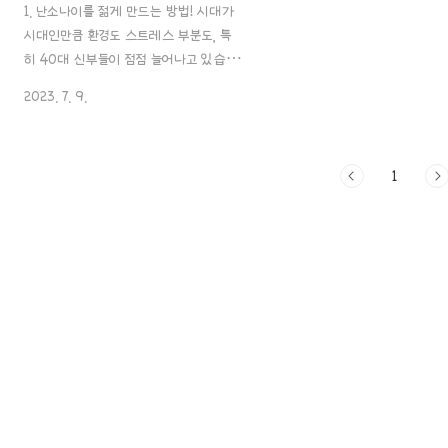
1. 난소나이를 젊게 만드는 방법! 시대가
시대인만큼 환경도 스트레스 부분도, 특
히 40대 신부들이 점점 늘어나고 있습니
다. 결혼은 정말 할지 말지는 모르겠지만
2023. 7. 9.
냉동난자를 얼리려고 해도 좋은 난자를 얼
려야 되고, 그냥 그대로 살더라도 난소나
이는 신경 써야 되는 것 같더라고요. 난소
1
나이 검사 후.. 새삼 관리해야겠다는 생각
이.. 우선, 나중에 아기에 대해 생각하는
여자라면 난소나이 검사인 amh검사를
받아보는데 좋은데요. 문제점이 있는지
확인해야 해결방안을 찾으니까요! 1.
AMH 검사는 어떻게 하는 거죠?! AMH
검사는 혈액 검사로 진행되는데요, 생리
시작 후 3~5일 사이에 검사를 하며(생리
중) , 당일 공복 상태에서 채혈을 해야 돼
서 아침 식사 전에 검사를 하면 됩니다.
검사 전에는 딱히 따로 준..