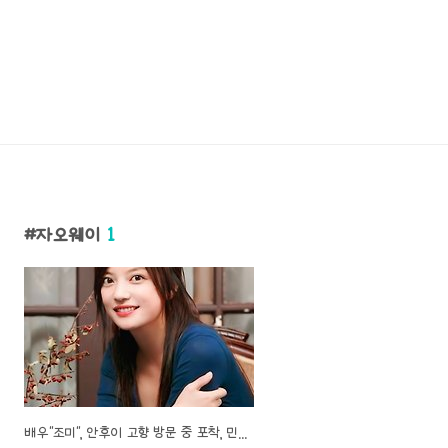
자오웨이
1
배우"조미", 안후이 고향 방문 중 포착, 민낮 너무나 현실적, 흰머리 가득, 체증 증가와 붓기까지 모두 드러내..