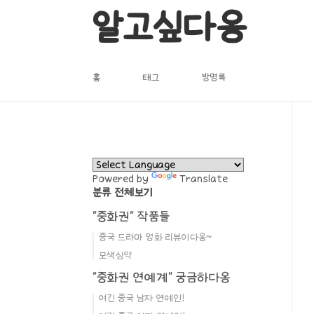
본문 바로가기
알고싶다옹
홈
태그
방명록
Powered by
Translate
분류 전체보기
"중화권" 작품들
중국 드라마 영화 리뷰이다옹~
모색심약
"중화권 연예계" 궁금하다옹
여긴 중국 남자 연예인!