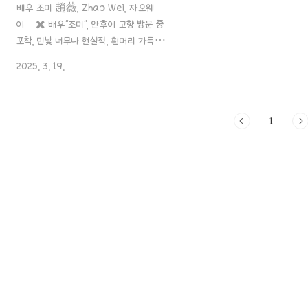
배우 조미 趙薇, Zhao Wei, 자오웨
이 ✖️ 배우"조미", 안후이 고향 방문 중
포착, 민낯 너무나 현실적, 흰머리 가득,
체증 증가와 붓기까지 모두 드러
2025. 3. 19.
내.. 최근 조미 배우가 춘절 기간
동안에 친적을 만나러 고향을 방문한 사
진이 온라인에 퍼지면서 큰 화제를 모았
1
다고 하는데요.사진 속 조미 배우는 완전
히 민낯 상태로 등장했는데 다소 나이가
늘어 보이고, 심지어 살이 찌고 부은 듯한
모습이어서 중국 대중들의 기억 속에 발
랄하고 귀여웠던 "소연자 : 제비 小燕
子" 와는 사뭇 달라 보였다고 하죠.이에
대해 네티즌들의 반응은 엇갈렸다고 하는
데요.일부 네티즌들은 세월에 흐름에 대
한 아쉬움을 표했다고 하고, 또 다른 일부
네티즌들은 그녀의 솔직한 모습에 주목하
기도 했고 심지어 그녀의 ..