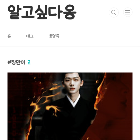
본문 바로가기
알고싶다옹
홈
태그
방명록
장만이
2