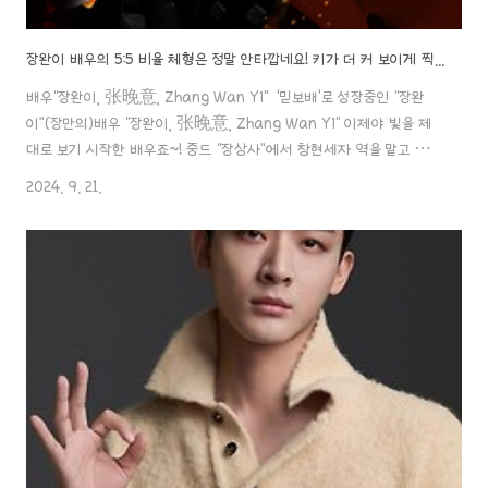
장완이 배우의 5:5 비율 체형은 정말 안타깝네요! 키가 더 커 보이게 찍기 위해 애쓰는 사진작가..ㄷㄷ
배우"장완이, 张晚意, Zhang Wan Yi" ‘믿보배’로 성장중인 “장완
이”(장만의)배우 "장완이, 张晚意, Zhang Wan Yi" 이제야 빛을 제
대로 보기 시작한 배우죠~! 중드 “장상사”에서 창현세자 역을 맡고 있
는 “장완이”입니다! 계속 포스팅을 하려고 했는데 어떻게 보면 그에 관
2024. 9. 21.
aaa888000.com ✖️ 장완이 배우의 5:5 비율 체형은 정말 안타깝네
요! 키가 더 커 보이게 찍기 위해 애쓰는 사진작가..ㄷㄷ "인생이
란 마치 연극과 같고, 연극은 인생과 같다. 진정한 배우는 무대뿐만 아니
라 일상생활 속에서도 자신의 역할을 충실히 해내는 사람이다." 배
우"장완이" x 그의 스폰서가 "이역봉" 배우이라고요 ?!배우장완이 张晚
意, Zhang Wanyi ‘믿보배’로 ..