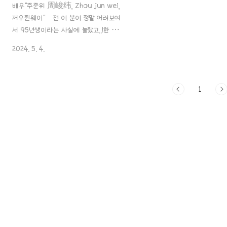
배우"주준위 周峻纬, Zhou jun wei,
저우쥔웨이" 전 이 분이 정말 어려보여
서 95년생이라는 사실에 놀랐고..!한 술
더 떠서 이미 결혼한 유부남이라는 사실
2024. 5. 4.
에 매우 놀라 더욱 깜짝 놀랐던 배우랍니
다~ㅎㅎ귀여움과 남성미가 공존하는 배
우, 주준위 배우에 대해서 포스팅을 바로
1
시작할게요.^^!! 1. 소개 이름: 주준
위 周峻纬, Zhou jun wei, Jacky
생년월일: 1995년 11월 16일 / 길림성 장
춘시별자리: 전갈자리민족: 한족국적: 중국
학력: 캐나다 맥길대학교 McGill
University 사회학, 심리학 전공신체:
184cm, 62kg, AB형직업: 배우, 가수가
족: 부모님, 아내 웨이보
https://weibo.com/p/1005056203188939 ..