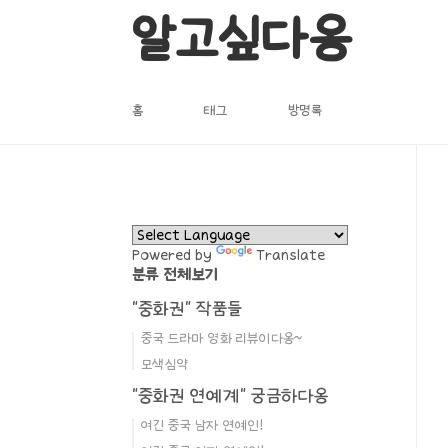
본문 바로가기
알고싶다옹
홈
태그
방명록
Powered by
Translate
분류 전체보기
"중화권" 작품들
중국 드라마 영화 리뷰이다옹~
모색심약
"중화권 연예계" 궁금하다옹
여긴 중국 남자 연예인!