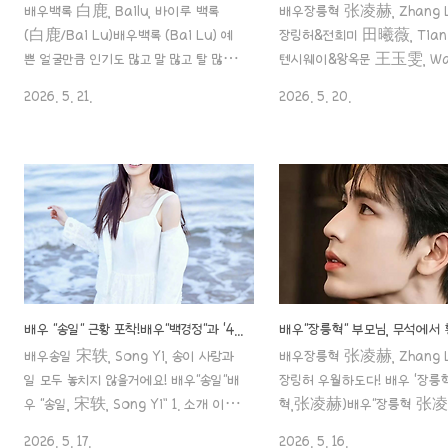
배우백록 白鹿, Bailu, 바이루 백록
배우장릉혁 张凌赫, Zhang Li
(白鹿/Bai Lu)배우백록 (Bai Lu) 예
장링허&전희미 田曦薇, Tian X
쁜 얼굴만큼 인기도 많고 말 많고 탈 많고
텐시웨이&왕옥문 王玉雯, Wa
이슈가 참 많은~배우 백록에 관한 포스
Yuwen, 왕위웬 우월하도다! 배
2026. 5. 21.
2026. 5. 20.
팅을 시작합니다~!!우선, 기본적인 소개
혁’ (장능혁,张凌赫)배우"장
부터, 1. 소개 성명: 백록 (白鹿, Bai
赫 Zhang linghe" 아.. 말을
Lu)본명:aaa888000.com ✖️배우
이 타이틀 참 씁쓸하네요.열애
"백록", 한마디에 인성 논란? 예능 태도부
었어도 ‘엄친아’라는 타이틀을
터 연기·광고 이슈까지 파문 확산!! 배우
말이죠..일단, 창란결에서 라이
"백록", 장릉혁 배우 때문에 《축옥 : 옥
떴는데,열애aaa888000.c
을 찾아서 逐玉》 을 거절했다고요?!뜻
청순 그 어딘가쯤. 배우 "전희미
밖의 주인공배우백록 白鹿, Bailu, 바
(田曦薇 , Tian xiwei) 인
이루 백록 (白鹿/Bai Lu)배우백록
쁜 미모에 상큼함까지 장착한 배
(Bai Lu) 예쁜 얼굴만큼 인기도 많고 말
미" 중드 "경경일상" 에서 순수
배우 "송일" 근황 포착!배우"백경정"과 '4년 열애'는 결국 미스터리로..
많고 탈 많고 이슈가 참 많은~배우 백록
움으로 제 머릿속에 각인이 되
배우송일 宋轶, Song Yi, 송이 사랑과
배우장릉혁 张凌赫, Zhang Li
에 관한 포스팅을 시작합니다~!!우선, 기
그런 그녀에 대한 포스팅! 시작
일 모두 놓치지 않을거에요! 배우"송일"배
장링허 우월하도다! 배우 ‘장릉혁
본적인 소개부터, ..
aaa888000.com 대기만성
우 “송일, 宋轶, Song Yi” 1. 소개 이름:
혁,张凌赫)배우"장릉혁 张
우"왕옥문"배..
송일 宋轶, Song Yi 출생: 1989년 10
Zhang linghe" 아.. 말을 하
2026. 5. 17.
2026. 5. 16.