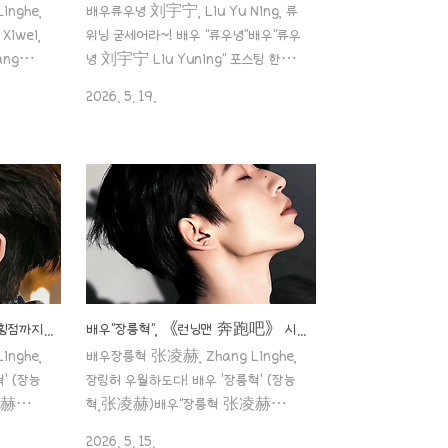
nghe,
배우류우녕 刘宇宁, Liu Yu Ning, 류
iwei,
위닝 굳세어라~! 배우 "류우녕"배우"류우
ng
녕 刘宇宁 Liu Yuning" 포스팅 한다
우 ‘장릉
한다 하다가 이제 하게 되네요.ㅎㅎ최근
2026. 5. 19.
릉혁 张凌
안정적으로 계속 잘 올라오고 있죠?상대
 하면서도
여자 배우들도 네임드 있는 배우들과 함
설만 아니
께 하는 거 보면,그만큼
 썼을텐데
aaa888000.com ✖️배우"류우녕",
징 스타로
팬들에게 직접 부탁!! “촬영장 따라오지
om 맑음과
말아 주세요” 배우 "송조아", 열애설은 급
"전희미
하게 부인했지만... '비밀 부계정'은 침
형처럼 예
묵?!배우"류우녕"과의 묘한 기배우송조아
우 "전희
宋祖儿, Song Zuer, 송주얼& 류우녕
함과 귀여
刘宇宁, Liu Yu Ning, 류위닝 배우로
배우"장릉혁" 부모님, 무석에서 횡점까지 200km 특송!"강소·절강·상해(江浙沪) 스타들이 사랑받는 특별한 방식"
배우"장릉혁", 《런닝맨 奔跑吧》 시즌 15 합류설?"한 글자로 정리된 가짜 뉴스"
었는데요,
는 매력적이지만.. 배우 "송조아"배우 "송
nghe,
배우장릉혁 张凌赫, Zhang Linghe,
할
조아 宋祖儿, Song Zu'er" 제가 이
’ (장능
장링허 우월하도다! 배우 ‘장릉혁’ (장능
형 배
배우는.. 이제 은퇴한 게 아닌가..
凌赫
혁,张凌赫)배우"장릉혁 张凌赫
면서도 이
Zhang linghe" 아.. 말을 하면서도 이
2026. 5. 15.