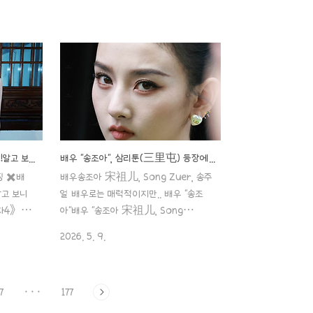
 아니었
타이틀 참 씁쓸하네요.열애설만 아니었
을텐데 말
어도 ‘엄친아’라는 타이틀을 썼을텐데 말
 스타로 떴
이죠..일단, 창란결에서 라이징 스타로 떴
 ✖️배
는데,열애aaa888000.com ✖️배
횡점까지
우"장릉혁", 《런닝맨 奔跑吧》 시즌
해(江浙
15 합류설? "한 글자로 정리된 가짜 뉴스"
방식" 배
"아직 찍을 작품 더 남았다!" '소처럼 일하
》 시즌
는' 배우 "장릉혁", 꽉 찬 스케줄에 팬들
가짜 뉴
기대감 폭발!!배우장릉혁 张凌赫,
g
Zhang Linghe, 장링허 우월하도다! 배
배우"김정(진징)" 폭풍 감량 화제!알고 보니 고작 '2kg' 차이?!
배우 "송조아", 삼리툰(三里屯) 등장에 또 화제!"너무 마른 거 아니냐" 반응이..ㄷㄷ
배우 ‘장릉
우 ‘장릉혁’ (장능혁,张凌赫)배우"장릉
징 ✖️배
배우송조아 宋祖儿, Song Zuer, 송주
릉혁 张凌
혁 张凌赫 Zhang linghe" 아.. 말을
알고 보니
얼 배우로는 매력적이지만.. 배우 "송조
 하면서도
하면서도 이 타이틀 참 씁쓸하네..
리파4》 대
아"배우 "송조아 宋祖儿, Song
업에 실시
Zu'er" 제가 이 배우는.. 이제 은퇴한 게
2026. 5. 9.
4》 대반
아닌가.. 싶어서 포스팅할 계획이 없었는
업에 실시간
데 말이죠.. 아니.. 작품들이 은근히 슬금
2 开始推
슬금 나오려고 하는 거 같기도 하고.. 자
7
···
177
 받고 있
꾸만 이aaa888000.com ✖️ 배우 "송
조아", 삼리툰(三里屯) 등장에 또 화