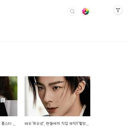
"시청률이 깡패?" 배우 "장릉혁", 톱스타 등극에 《자당 刺棠》 여주인공 배우 "왕옥문"에서 배우"전희미"로 전격 교체.. 거센 비난 직면!!
배우"류우녕", 팬들에게 직접 부탁!!“촬영장 따라오지 말아 주세요”