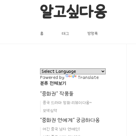
본문 바로가기
알고싶다옹
홈
태그
방명록
Powered by
Translate
분류 전체보기
"중화권" 작품들
중국 드라마 영화 리뷰이다옹~
모색심약
"중화권 연예계" 궁금하다옹
여긴 중국 남자 연예인!