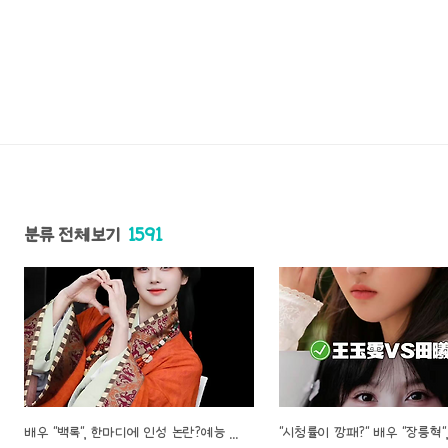
분류 전체보기
1591
배우 "백록", 한마디에 인성 논란?예능 태도부터 연기·광고 이슈까지 파문 확산!!