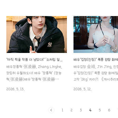
월 31일 / 후베이성 징먼시 별자리: 전갈
타이틀 참 씁쓸하네요.열애설만
자리 국적: 중국 민족: 한족 신체: 168cm
어도 ‘엄친아’라는 타이틀을 썼
44kg A형 학력: 중앙희극학원 연기과 소
이죠..일단, 창란결에서 라이징
속:aaa888000.com ✖️배우 "송일"
는데,열애aaa888000.com
근황 포착! 배우"백경정"과 '4년 열애'는
우"장릉혁" 부모님, 무석에서 
결국 미스터리로.. 배우"송일", 결혼 재촉
200km 특송!"강소·절강·상
하다가 결국 결별? 배우"백경정"과의 씁
沪) 스타들이 사랑받는 특별한 
쓸한 엔딩..ㄷㄷ배우백경정 白敬亭, Bai
우"장릉혁", 《런닝맨 奔跑吧
Jingting, 바이징팅&송일 宋轶,
15 합류설?"한 글자로 정리된 
Song Yi, 송이 뽀얀 피부에 퓨어한 마스
스"배우장릉혁 张凌赫, Zhan
"아직 찍을 작품 더 남았다!" '소처럼 일하는' 배우 "장릉혁", 꽉 찬 스케줄에 팬들 기대감 폭발!!
크, 배우"백경정"배우 "백경정 白敬亭"
Linghe, 장링허 우월하도다! 
배우장릉혁 张凌赫, Zhang Linghe,
배우김정 金靖, Jin Jing, 진
"Bai Jingting" 세상 ..
혁’ (장능혁,张凌赫)배우"장
장링허 우월하도다! 배우 ‘장릉혁’ (장능
우"김정(진징)" 폭풍 감량 화제!
赫 Zhang linghe" 아.. 말을
혁,张凌赫)배우"장릉혁 张凌赫
고작 '2kg' 차이?! 《개시추
이 타이틀 참..
Zhang linghe" 아.. 말을 하면서도 이
반전! 원년 멤버 해체?새 라인
2026. 5. 13.
2026. 5. 12.
타이틀 참 씁쓸하네요.열애설만 아니었
간 검색어 장악!《개시추리파 
어도 ‘엄친아’라는 타이틀을 썼을텐데 말
전! 원년 멤버 해체? 새 라인
이죠..일단, 창란결에서 라이징 스타로 떴
검색어 장악! x "개시추리파 
1
2
3
4
5
6
는데,열애aaa888000.com ✖️ "아직
理吧2" 사진 &영상 x "비판을
찍을 작품 더 남았다!" '소처럼 일하는' 배
습니까?" (기사)" data-og-