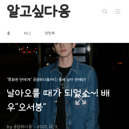
본문 바로가기
알고싶다옹
홈
태그
방명록
"중화권 연예계" 궁금하다옹/여긴 중국 남자 연예인!
날아오를 때가 되었소~! 배
우"오서붕"
by 궁금하다옹
2023. 12. 3.