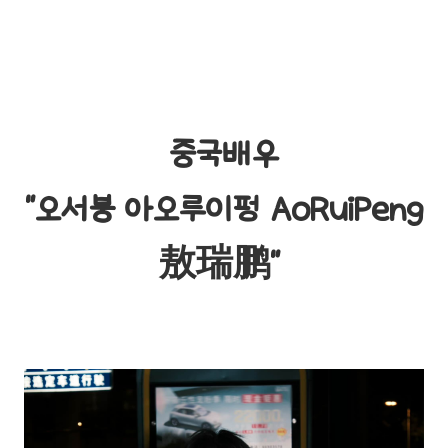
중국배우
"오서붕 아오루이펑 AoRuiPeng
敖瑞鹏"