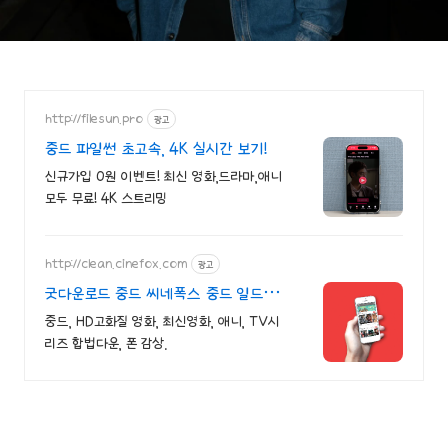
http://filesun.pro
광고
중드 파일썬 초고속, 4K 실시간 보기!
신규가입 0원 이벤트! 최신 영화,드라마,애니
모두 무료! 4K 스트리밍
http://clean.cinefox.com
광고
굿다운로드 중드 씨네폭스 중드 일드
30%할인
중드, HD고화질 영화, 최신영화, 애니, TV시
리즈 합법다운, 폰 감상.