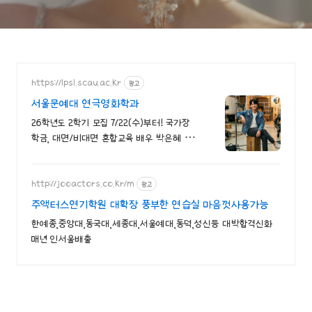
https://ipsi.scau.ac.kr
광고
서울문예대 연극영화학과
26학년도 2학기 모집 7/22(수)부터! 국가장
학금, 대면/비대면 혼합교육 배우 박은혜 원
픽 인서울 4년제 연극영화학과, 다양한 장학
혜택
http://jooactors.co.kr/m
광고
주액터스연기학원 대확장 풍부한 연습실 마음껏사용가능
한예종,중앙대,동국대,세종대,서울예대,동덕,성신등 대박합격신화
매년 인서울배출