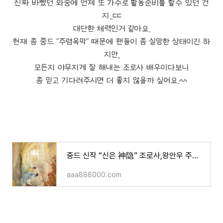
진짜 바빴던 와중에 언제 또 가수로 활동준비를 할수 있던 건
지..ㄷㄷ
대단한 체력인거 같아요.
현재 좀 중드 "주렴옥막" 때문에 팬들이 좀 실망한 상태이긴 하
지만,
모든지 야무지게 잘 해내는 조로사 배우이다보니
좀 믿고 기다려주시면 더 좋지 않을까 싶어요.^^
중드 신작 “신은 神隐” 조로사,왕안우 주연/소개,영상 등
aaa888000.com