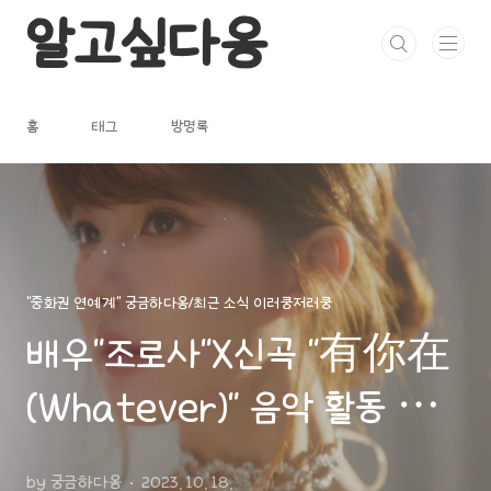
본문 바로가기
알고싶다옹
홈
태그
방명록
"중화권 연예계" 궁금하다옹/최근 소식 이러쿵저러쿵
배우"조로사"X신곡 "有你在
(Whatever)" 음악 활동 화보
&영상
by 궁금하다옹
2023. 10. 18.