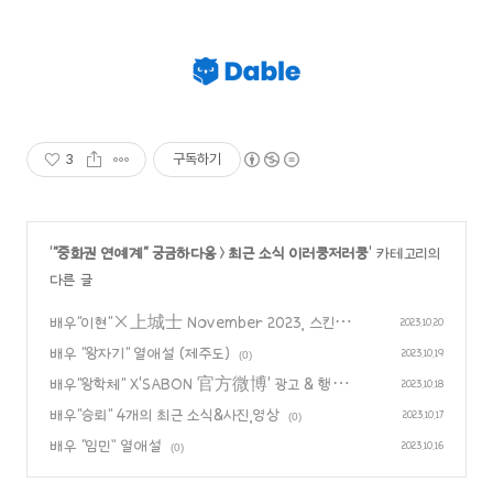
3
구독하기
'
"중화권 연예계" 궁금하다옹
>
최근 소식 이러쿵저러쿵
' 카테고리의
다른 글
배우"이현"×上城士 November 2023, 스킨스
2023.10.20
쿠버/화보,영상
배우 "왕자기" 열애설 (제주도)
(0)
2023.10.19
(0)
배우"왕학체" X'SABON 官方微博' 광고 & 행사
2023.10.18
화보,영상
배우"승뢰" 4개의 최근 소식&사진,영상
(0)
2023.10.17
(0)
배우 “임민” 열애설
2023.10.16
(0)