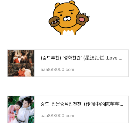
(중드추천) ‘성화찬란’ (星汉灿烂 ,Love Like The Galaxy / 오뢰, 조로사 주연/ 등장인물, 줄거리, 등)
aaa888000.com
중드 ‘전문중적진천천’ (传闻中的陈芊芊)/ 조로사, 정우혜 주연/ 등장인물/ 줄거리/ 영상 등
aaa888000.com