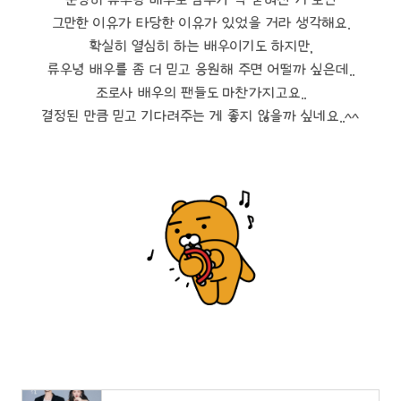
그만한 이유가 타당한 이유가 있었을 거라 생각해요.
확실히 열심히 하는 배우이기도 하지만,
류우녕 배우를 좀 더 믿고 응원해 주면 어떨까 싶은데..
조로사 배우의 팬들도 마찬가지고요..
결정된 만큼 믿고 기다려주는 게 좋지 않을까 싶네요..^^