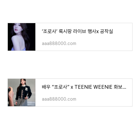
‘조로사’ 록시땅 라이브 행사x 공작실
aaa888000.com
배우 “조로사” x TEENIE WEENIE 화보&영상
aaa888000.com