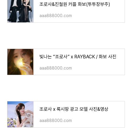
조로사&진철원 커플 화보(투투장부주)
aaa888000.com
빛나는 “조로사” x RAYBACK / 화보 사진
aaa888000.com
조로사 x 록시땅 광고 모델 사진&영상
aaa888000.com