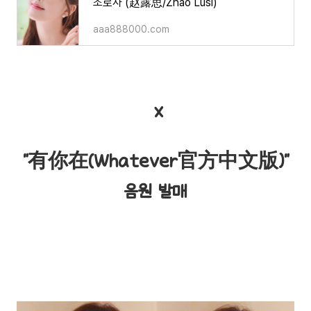
조로사 (赵露思/Zhao Lusi)
aaa888000.com
x
"有你在(Whatever官方中文版)"
음원 발매