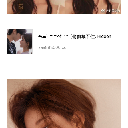
중드) 투투장부주 (偷偷藏不住. Hidden Love/조로사,진철원 주연/등장인물, 줄거리, 영상. 한국스트
aaa888000.com