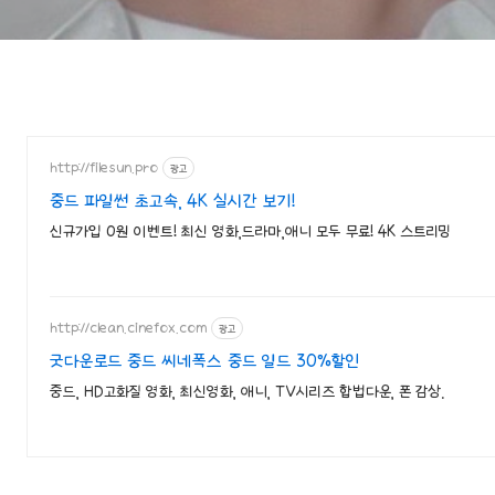
http://filesun.pro
광고
중드 파일썬 초고속, 4K 실시간 보기!
신규가입 0원 이벤트! 최신 영화,드라마,애니 모두 무료! 4K 스트리밍
http://clean.cinefox.com
광고
굿다운로드 중드 씨네폭스 중드 일드 30%할인
중드, HD고화질 영화, 최신영화, 애니, TV시리즈 합법다운, 폰 감상.