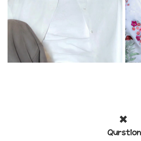
✖️
Qurstion