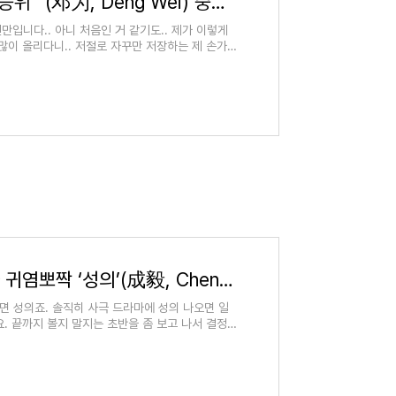
빠져들수 밖에 없는 “등위” (邓为, Deng Wei) 중국배우
 오랜만입니다.. 아니 처음인 거 같기도.. 제가 이렇게
많이 올리다니.. 저절로 자꾸만 저장하는 제 손가락
중드 고장극 남신이자 귀염뽀짝 ‘성의’(成毅, Cheng Yi)
극하면 성의죠. 솔직히 사극 드라마에 성의 나오면 일
. 끝까지 볼지 말지는 초반을 좀 보고 나서 결정할