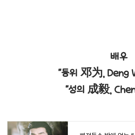
배우
"등위 邓为, Deng 
"성의 成毅, Cheng