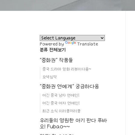
Powered by
Translate
분류 전체보기
"중화권" 작품들
중국 드라마 영화 리뷰이다옹~
모색심약
"중화권 연예계" 궁금하다옹
여긴 중국 남자 연예인!
여긴 중국 여자 연예인!
최근 소식 이러쿵저러쿵
우리들의 영원한 아기 판다 푸바
오! Fubao~~