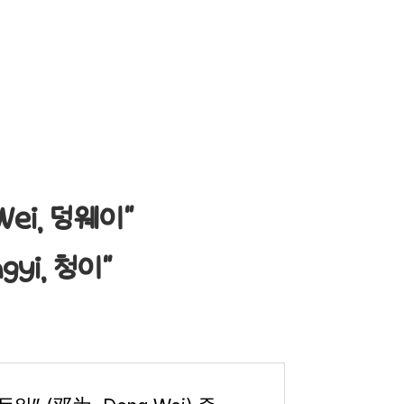
Wei, 덩웨이"
yi, 청이"