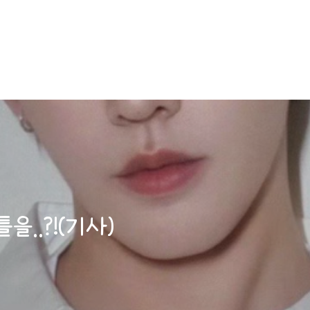
을..?!(기사)