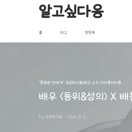
본문 바로가기
알고싶다옹
홈
태그
방명록
"중화권 연예계" 궁금하다옹/최근 소식 이러쿵저러쿵
배우 <등위&성의> X 배틀
by 궁금하다옹
2024. 5. 2.