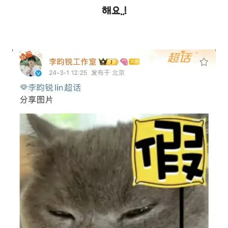
해요..!