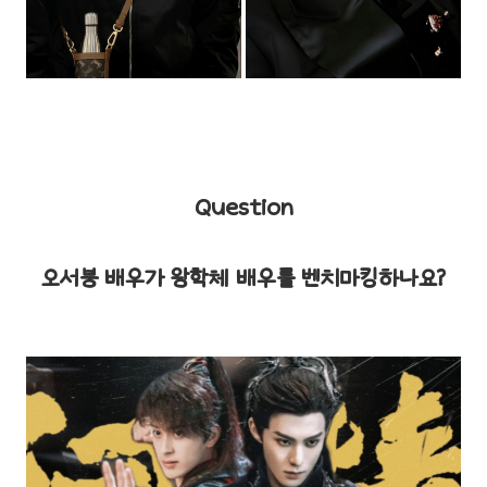
Question
오서붕 배우가 왕학체 배우를 벤치마킹하나요?