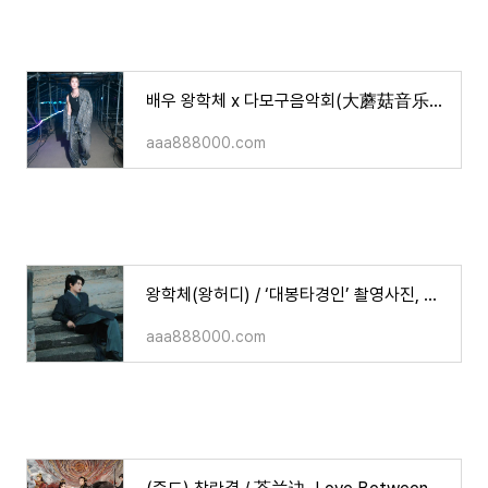
배우 왕학체 x 다모구음악회(大蘑菇音乐节) 화보&공연사진영상
aaa888000.com
왕학체(왕허디) / ‘대봉타경인’ 촬영사진, 영상
aaa888000.com