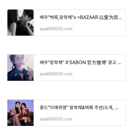
배우"백록,왕학체"x <BAZAAR 以愛为营>화보&영상&작품 반응소식
aaa888000.com
배우"왕학체" X'SABON 官方微博' 광고 & 행사 화보,영상
aaa888000.com
중드"이애위영" 왕학체&백록 주연/소개, 영상 등
aaa888000.com