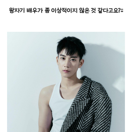
왕자기 배우가 좀 이상적이지 않은 것 같다고요?;;