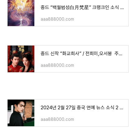
중드 “백월범성白月梵星” 크랭크인 소식 사진&영상
aaa888000.com
중드 신작 “화교희사” / 전희미,오서붕 주연, 소개, 영상
aaa888000.com
2024년 2월 27일 중국 연예 뉴스 소식 2 (허개, 조금맥, 등위, 양쯔 ,왕학체)
aaa888000.com