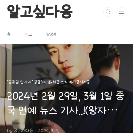
본문 바로가기
알고싶다옹
홈
태그
방명록
"중화권 연예계" 궁금하다옹/최근 소식 이러쿵저러쿵
2024년 2월 29일, 3월 1일 중
국 연예 뉴스 기사..!(왕자기,등
위,오서붕,리윤예)
by 궁금하다옹
2024. 3. 2.