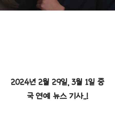
2024년 2월 29일, 3월 1일 중
국 연예 뉴스 기사..!