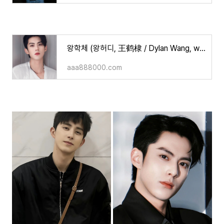
왕학체 (왕허디, 王鹤棣 / Dylan Wang, wanghedi)
aaa888000.com