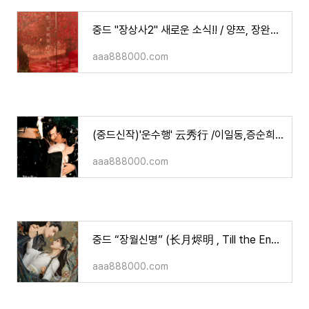
중드 "장상사2" 새로운 소식!! / 양쯔, 장완이,등위,단건차,왕홍이 주연
aaa888000.com
(중드신작)'운수행' 云秀行 /이일동,증순희,등위 / 소개/ 촬영사진영상
aaa888000.com
중드 “장월신명” (长月烬明 , Till the End of the Moon/라운희,백록 주연/등장인물/줄거리/볼수 있는
aaa888000.com