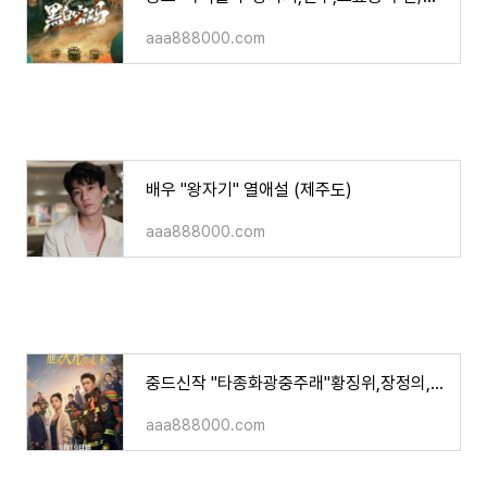
aaa888000.com
배우 "왕자기" 열애설 (제주도)
aaa888000.com
중드신작 "타종화광중주래"황징위,장정의,장릉혁,왕자기주연/소개/영상
aaa888000.com