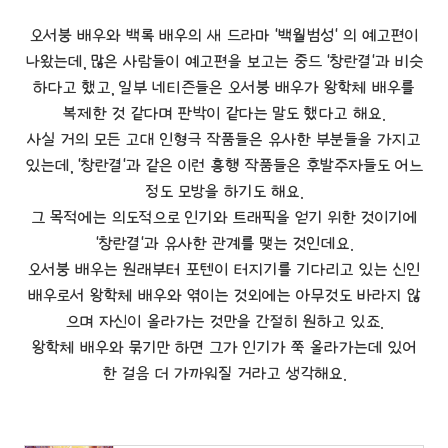
오서붕 배우와 백록 배우의 새 드라마 '백월범성' 의 예고편이
나왔는데, 많은 사람들이 예고편을 보고는 중드 '창란결'과 비슷
하다고 했고, 일부 네티즌들은 오서붕 배우가 왕학체 배우를
복제한 것 같다며 판박이 같다는 말도 했다고 해요.
사실 거의 모든 고대 인형극 작품들은 유사한 부분들을 가지고
있는데, '창란결'과 같은 이런 흥행 작품들은 후발주자들도 어느
정도 모방을 하기도 해요.
그 목적에는 의도적으로 인기와 트래픽을 얻기 위한 것이기에
'창란결'과 유사한 관계를 맺는 것인데요.
오서붕 배우는 원래부터 포텐이 터지기를 기다리고 있는 신인
배우로서 왕학체 배우와 엮이는 것외에는 아무것도 바라지 않
으며 자신이 올라가는 것만을 간절히 원하고 있죠.
왕학체 배우와 묶기만 하면 그가 인기가 쭉 올라가는데 있어
한 걸음 더 가까워질 거라고 생각해요.