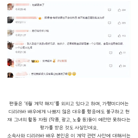
팬들은 "6월 계약 해지"를 외치고 있다고 하며, 가행미디어는
디리러바 배우에게 나쁘지 않은 대우를 했음에도 불구하고 현
재 그녀의 활동 자원 (작품, 광고, 노출 등)들이 예전만 못하다는
평가를 받은 것도 사실인데요.
소속사와 디리러바 배우 본인은 이 계약 관련 사안에 대해서는