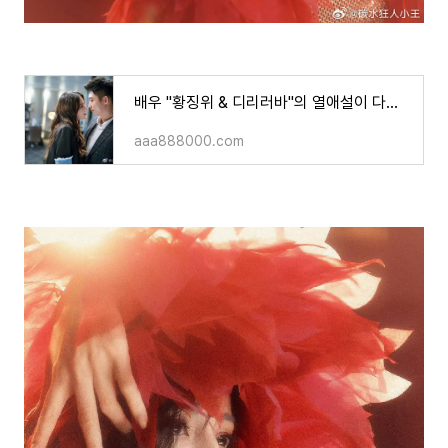
배우 "황징위 & 디리러바"의 열애설이 다시 의문 제기?황징위 배우 측 활동에 디리러바 배우측 불
aaa888000.com