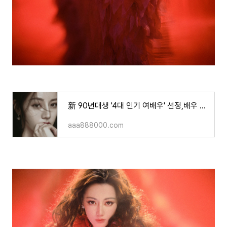
新 90년대생 '4대 인기 여배우' 선정,배우 "디리러바, 양쯔" 탈락! 배우 "백록" 후보로..네티즌들:
aaa888000.com