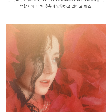
택할지에 대해 추측이 난무하고 있다고 하죠.