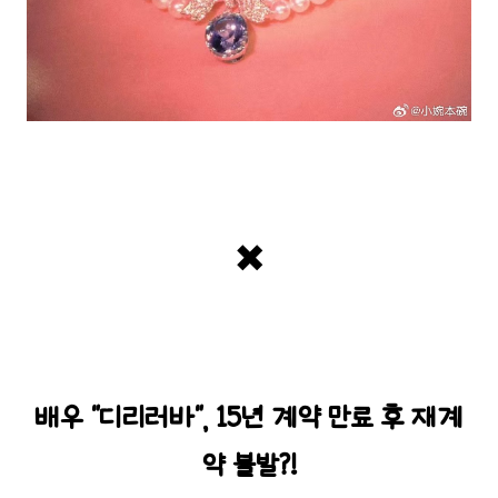
✖️
배우 "디리러바", 15년 계약 만료 후 재계
약 불발?!