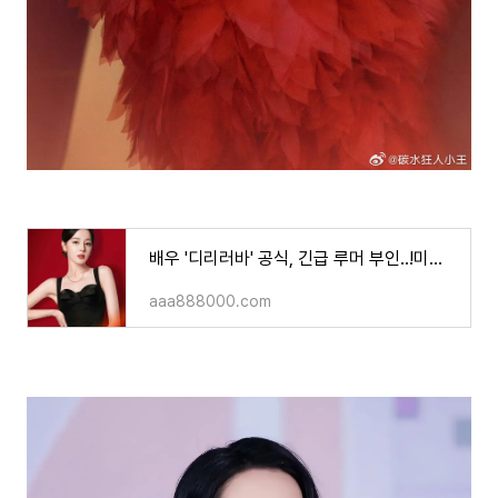
배우 '디리러바' 공식, 긴급 루머 부인..!미혼 출산 루머 강력히 부정, 곽미미 발언 파장! ㄷㄷ
aaa888000.com