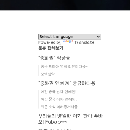
Powered by
Translate
분류 전체보기
"중화권" 작품들
중국 드라마 영화 리뷰이다옹~
모색심약
"중화권 연예계" 궁금하다옹
여긴 중국 남자 연예인!
여긴 중국 여자 연예인!
최근 소식 이러쿵저러쿵
우리들의 영원한 아기 판다 푸바
오! Fubao~~