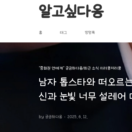
본문 바로가기
알고싶다옹
홈
태그
방명록
"중화권 연예계" 궁금하다옹/최근 소식 이러쿵저러쿵
남자 톱스타와 떠오르는 
신과 눈빛 너무 설레어 
by 궁금하다옹
2025. 6. 12.