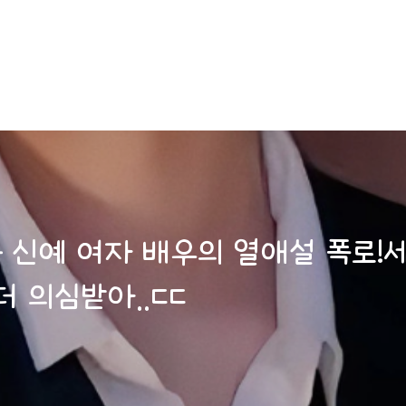
신예 여자 배우의 열애설 폭로!세
더 의심받아..ㄷㄷ