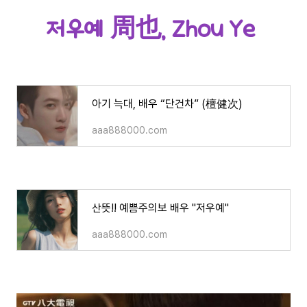
저우예 周也, Zhou Ye
아기 늑대, 배우 “단건차” (檀健次)
aaa888000.com
산뜻!! 예쁨주의보 배우 "저우예"
aaa888000.com