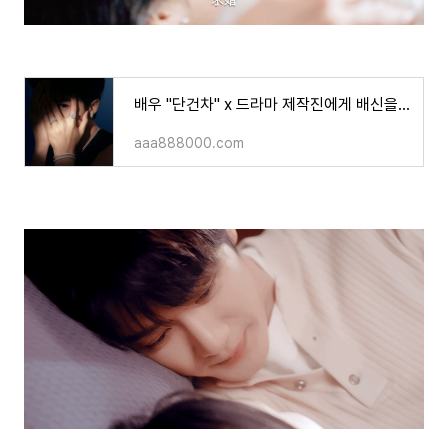
배우 "단건차" x 드라마 제작진에게 배신을 당했다고요?! 사건 분석!!
aaa888000.com