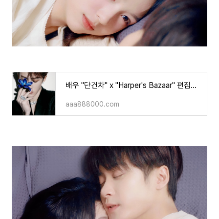
배우 "단건차" x "Harper's Bazaar" 편집장으로부터 공개 비난 당해..! ㄷㄷ
aaa888000.com