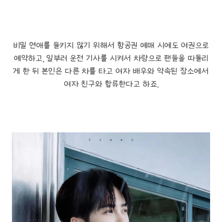
비밀 연애를 들키지 않기 위해서 항공권 예매 시에도 여권으로
예약하고, 일부러 운전 기사를 시켜서 차량으로 팬들을 따돌리
게 한 뒤 본인은 다른 차를 타고 여자 배우와 약속된 장소에서
여자 친구와 합류한다고 하죠.