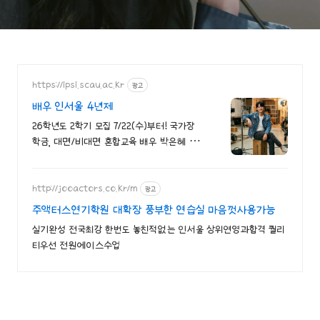
https://ipsi.scau.ac.kr
광고
배우 인서울 4년제
26학년도 2학기 모집 7/22(수)부터! 국가장
학금, 대면/비대면 혼합교육 배우 박은혜 원
픽 인서울 4년제 연극영화학과, 다양한 장학
혜택
http://jooactors.co.kr/m
광고
주액터스연기학원 대확장 풍부한 연습실 마음껏사용가능
실기완성 전국최강 한번도 놓친적없는 인서울 상위연영과합격 퀄리
티우선 전원에이스수업