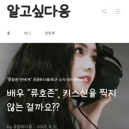
본문 바로가기
알고싶다옹
홈
태그
방명록
"중화권 연예계" 궁금하다옹/최근 소식 이러쿵저러쿵
배우 "류호존", 키스신을 찍지
않는 걸까요??
by 궁금하다옹
2025. 6. 11.