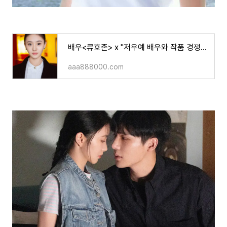
배우<류호존> x "저우예 배우와 작품 경쟁중인가요?"(기사)
aaa888000.com