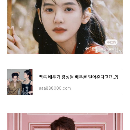
백록 배우가 왕성월 배우를 밀어준다고요..?!
aaa888000.com