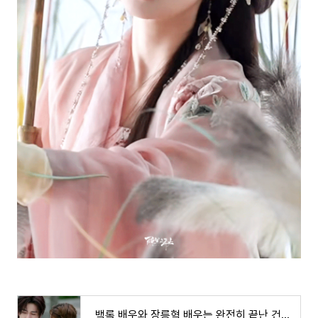
백록 배우와 장릉혁 배우는 완전히 끝난 건가요?!