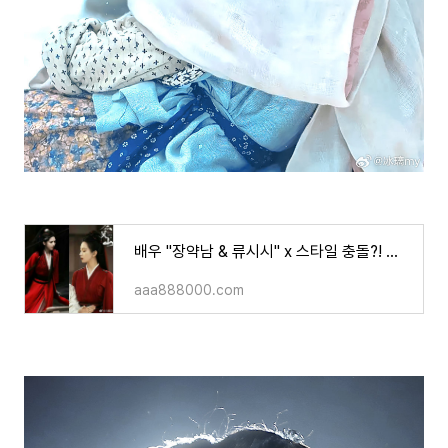
배우 "장약남 & 류시시" x 스타일 충돌?! 너무 비슷해 논란..!
aaa888000.com