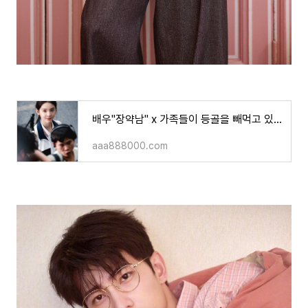
배우"장약남" x 가족들이 등골을 빼먹고 있다고요?;;/"난홍" 로이터사진&영상!
aaa888000.com