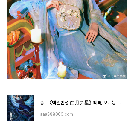
중드 《백월범성 白月梵星》 백록, 오서붕 주연/ 작품 소개, 영상!
aaa888000.com