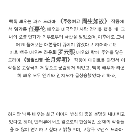
백록 배우는 과거 드라마
《주생여고 周生如故》
작품에
서
임가륜
任嘉伦
배우와 비극적인 사랑 연기를 했을 때, 그
녀의 오열 연기가 외부로부터 극찬을 받았으며, 이후에도 그녀
에게 들어오는 대본들이 끊이지 않았다고 하더라고요.
이후 백록 배우는
라운희
罗云熙
배우와 함께 주연을 맡은
드라마
《장월신명 长月烬明》
작품이 대히트를 하면서 이
작품은 고장극의 제왕으로 군림하게 되었고, 백록 배우와 라운
희 배우 모두 인기와 인지도가 급상승했었다고 하죠.
하지만 백록 배우는 최근 이미지 변신의 뜻을 분명히 내비치고
있다고 하며, 인터뷰에서도 앞으로의 현실적인 소재의 작품들
을 더 많이 연기하고 싶다고 밝혔으며, 고장극 로맨스 드라마