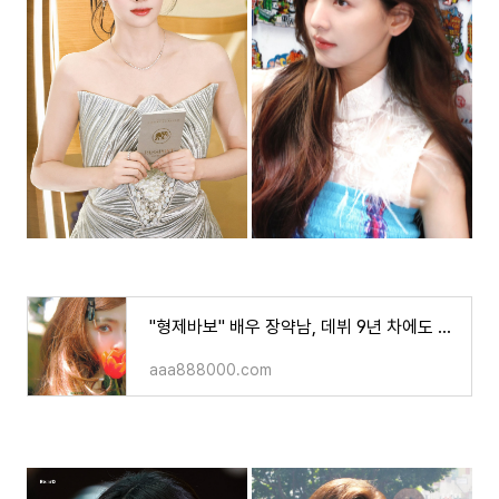
"형제바보" 배우 장약남, 데뷔 9년 차에도 집 한 채 못사..'결혼하고 싶은 마음' 뒤에 숨겨진 서러
aaa888000.com