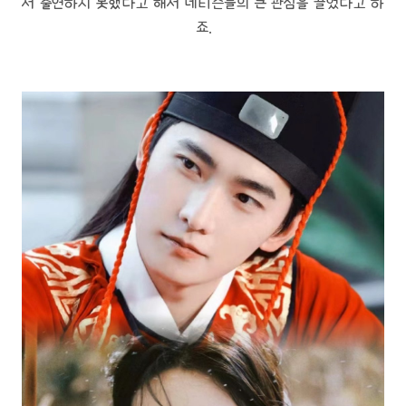
서 출연하지 못했다고 해서 네티즌들의 큰 관심을 끌었다고 하
죠.