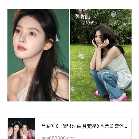
똑같이 《백월범성 白月梵星》 작품을 출연했는데, 백록 배우와 대로와 배우를 비교해보니 차이
aaa888000.com