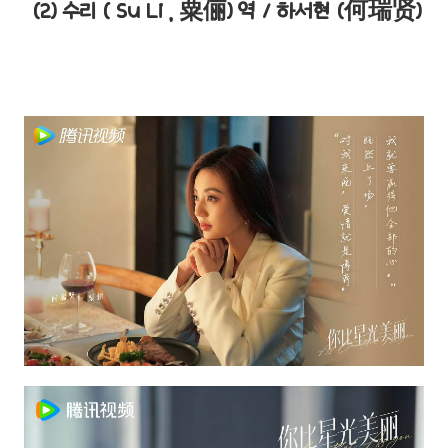
(2) 수리 ( Su Li , 粟俪) 역 / 하서현 (何瑞贤)