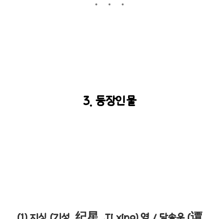
3. 등장인물
(1) 지싱 (기성, 纪星, Ji xing) 역 / 담송운 (
谭