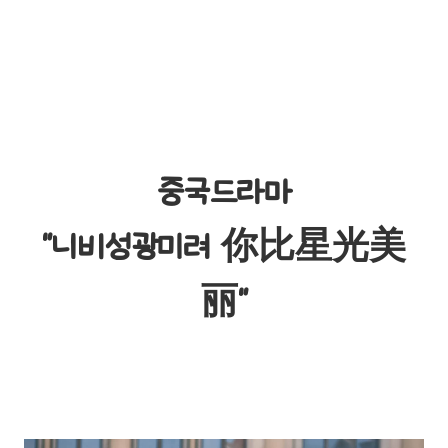
중국드라마
"니비성광미려 你比星光美
丽"