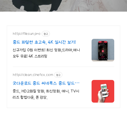
http://filesun.pro
광고
중드 파일썬 초고속, 4K 실시간 보기!
신규가입 0원 이벤트! 최신 영화,드라마,애니
모두 무료! 4K 스트리밍
http://clean.cinefox.com
광고
굿다운로드 중드 씨네폭스 중드 일드
30%할인
중드, HD고화질 영화, 최신영화, 애니, TV시
리즈 합법다운, 폰 감상.