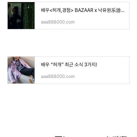
배우<허개,경첨> BAZAAR x 낙유원乐游原 화보&영상
aaa888000.com
배우 “허개” 최근 소식 3가지!
aaa888000.com