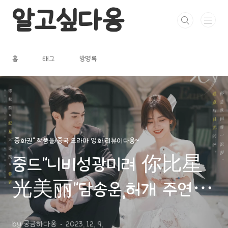
본문 바로가기
알고싶다옹
홈
태그
방명록
"중화권" 작품들/중국 드라마 영화 리뷰이다옹~
중드"니비성광미려 你比星
光美丽"담송운,허개 주연/작
품소개,영상 등
by 궁금하다옹
2023. 12. 9.