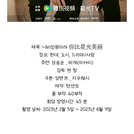
제목: 니비성광미려 你比星光美丽
장르: 현대, 도시, 드라마/사랑
주연: 담송운 , 허개(쉬카이)
감독: 첸 창
극본: 양첸쯔 , 지우웨시
제작: 텐센트
총 부작: 40부작
회당 방영시간: 45 분
촬영 날짜: 2023년 2월 5일 ~ 2023년 6월 9일