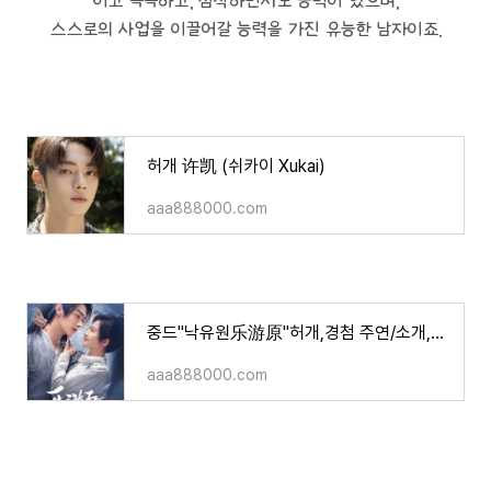
이고 똑똑하고, 침착하면서도 능력이 있으며,
스스로의 사업을 이끌어갈 능력을 가진 유능한 남자이죠.
허개 许凯 (쉬카이 Xukai)
aaa888000.com
중드"낙유원乐游原"허개,경첨 주연/소개,영상
aaa888000.com