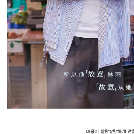
마음이 살랑살랑하게 만