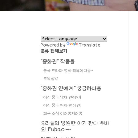
Powered by
Translate
분류 전체보기
"중화권" 작품들
중국 드라마 영화 리뷰이다옹~
모색심약
"중화권 연예계" 궁금하다옹
여긴 중국 남자 연예인!
여긴 중국 여자 연예인!
최근 소식 이러쿵저러쿵
우리들의 영원한 아기 판다 푸바
오! Fubao~~