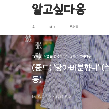
본문 바로가기
알고싶다옹
홈
태그
방명록
"중화권" 작품들/중국 드라마 영화 리뷰이다옹~
(중드) ‘당아비분향니
등)
by 궁금하다옹
2023. 8. 5.