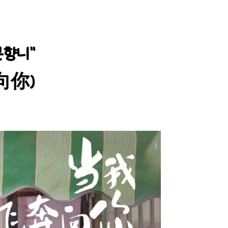
분향니”
向你)