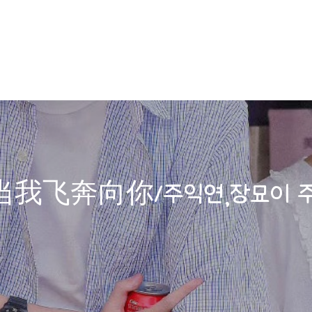
’ (当我飞奔向你/주익연,장묘이 주