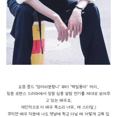
요즘 중드 “당아비분향니” 부터 “백일몽아” 까지..
청춘 로맨스 드라마에서 정말 심쿵 설렘 연기를 제대로 보여주
고 있는 배우죠.
개인적으로 이 배우 목소리 너무.. 제 스타일..!
주익연 배우 덕분에 나도 옛날에 학교 다닐 때 저렇게 교복 입