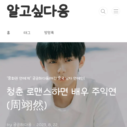
본문 바로가기
알고싶다옹
홈
태그
방명록
"중화권 연예계" 궁금하다옹/여긴 중국 남자 연예인!
청춘 로맨스하면 배우 주익연
(周翊然)
by 궁금하다옹
2023. 8. 22.