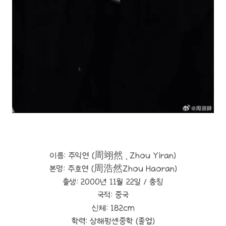
이름: 주익연 (周翊然 , Zhou Yiran)
본명: 주호연 (周浩然Zhou Haoran)
출생: 2000년 11월 22일 / 충칭
국적: 중국
신체: 182cm
학력: 상해펑셴중학 (졸업)