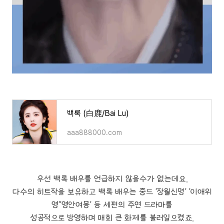
백록 (白鹿/Bai Lu)
aaa888000.com
우선 백록 배우를 언급하지 않을수가 없는데요.
다수의 히트작을 보유하고 백록 배우는 중드 '장월신명' '이애위
영''영안여몽' 등 세편의 주연 드라마를
성공적으로 방영하며 매회 큰 화제를 불러일으켰죠.