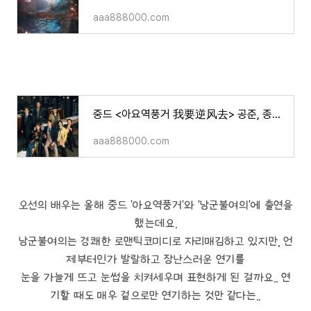
aaa888000.com
중드 <아요역풍거 我要逆风去> 공준, 종초희 주연/소개,영상등
aaa888000.com
오선의 배우는 올해 중드 '아요역풍거'와 '낭군불여의'에 출연을
했는데요.
낭군불여의는 경쾌한 로맨틱코미디로 자리매김하고 있지만, 언
제부터인가 발랄하고 장난스러운 연기를
눈을 가늘게 뜨고 눈썹을 치켜세우며 표현하게 된 걸까요.. 연
기할 때도 매우 겉으로만 연기하는 것만 같다는..