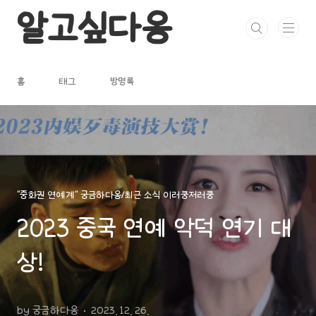
본문 바로가기
알고싶다옹
홈
태그
방명록
"중화권 연예계" 궁금하다옹/최근 소식 이러쿵저러쿵
2023 중국 연예 악덕 연기 대
상!
by 궁금하다옹
2023. 12. 26.