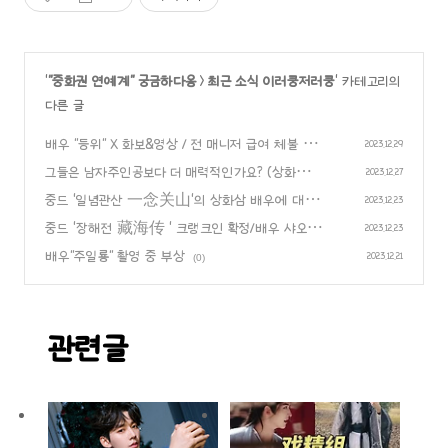
'
"중화권 연예계" 궁금하다옹
>
최근 소식 이러쿵저러쿵
' 카테고리의
다른 글
배우 "등위" X 화보&영상 / 전 매니저 급여 체불 폭
2023.12.29
로에 대응 소식..!
그들은 남자주인공보다 더 매력적인가요? (상화삼,왕
(0)
2023.12.27
이륜,차사,왕성월)
중드 '일념관산 一念关山'의 상화삼 배우에 대한
(0)
2023.12.23
질문 두 가지..!
중드 '장해전 藏海传 ' 크랭크인 확정/배우 샤오잔,
(0)
2023.12.23
배우 장정의/ 5개월간 촬영 예정
배우"주일룡" 촬영 중 부상
(0)
2023.12.21
(0)
관련글