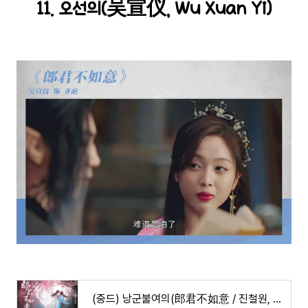
11. 오선의(吴宣仪, Wu Xuan Yi)
(중드) 낭군불여의(郎君不如意 / 진철원, 오선의 주연/ 등장인물/ 줄거리 등)