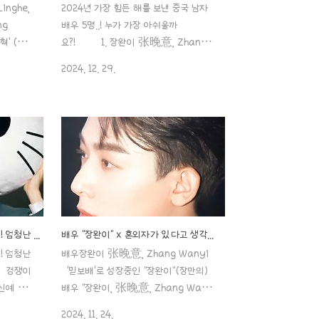
nghe,
2024년 가장 힘든 해를 보낸 중국 남자
ng
배우 5명..! 누가 가장 아쉬울까
혁’ (장능
요?! 1. 장완이 张晚意, Zhang
凌赫
Wan Yi ‘믿보배’로 성장중인 “장완
2024. 12. 29.
면서도 이
이”(장만의)배우 "장완이, 张晚意,
 아니었
Zhang Wan Yi" 이제야 빛을 제대로
을텐데 말
보기 시작한 배우죠~! 중드 “장상사”에서
 스타로 떴
창현세자 역을 맡고 있는 “장완이”입니
‘믿보
다! 계속 포스팅을 하려고 했는데 어떻게
)배우 "장
보면 그에 관aaa888000.com 한번
i" 이제
터지면, 평생 터지는 배우는 없을까요?!
죠~! 중
"장릉혁, 장완이, 등위, 진철원" 배우 중
 맡고 있
누가 이 징한번 터지면, 평생 터지는 배
팅을 하려고
우는 없을까요?! "장릉혁, 장완이, 등위,
중국 연예계 핫루키 5인방 배우! 엄청난 자원 기회에도 불구하고 왜?!
배우 "장완이" x 혼외자가 있다고 생각하나요?;;
진철원" 배우 중 누가 이 징스크
! 엄청난
배우장완이 张晚意, Zhang Wanyi
"26세 장
를?? 언제부터 시작되었던 건지는
! 경쟁이
‘믿보배’로 성장중인 “장완이”(장만의)
으로 맞붙는
모르겠지만 장릉혁, 장완이, 등위, 진철원
신예 남자
배우 "장완이, 张晚意, Zhang Wan
..
체질이 찬
Yi" 이제야 빛을 제대로 보기 시작한 배
2024. 11. 24.