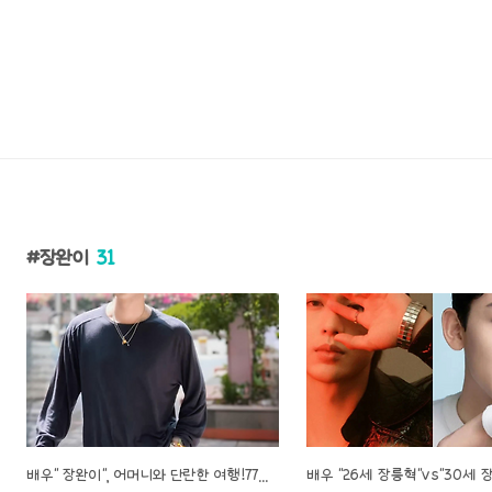
장완이
31
배우" 장완이", 어머니와 단란한 여행!77세 어머니의 세련된 헤어 스타일부터 1500위안짜리 양탕 식사까지!^^