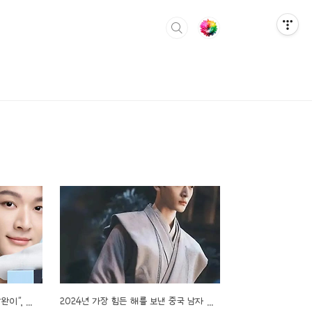
배우 "26세 장릉혁"vs"30세 장완이", 작품으로 맞붙는 순간, 비소로 깨닫다.'신급 미모'도 연기력 앞에서는 아무 의미 없다는 사실을..
2024년 가장 힘든 해를 보낸 중국 남자 배우 5명..! 누가 가장 아쉬울까요?!