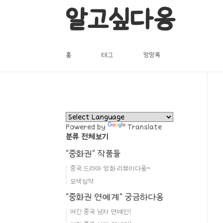
본문 바로가기
알고싶다옹
홈
태그
방명록
Powered by
Translate
분류 전체보기
"중화권" 작품들
중국 드라마 영화 리뷰이다옹~
모색심약
"중화권 연예계" 궁금하다옹
여긴 중국 남자 연예인!