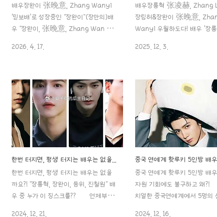
배우장완이 张晚意, Zhang Wanyi
배우장릉혁 张凌赫, Zhang Li
‘믿보배’로 성장중인 “장완이”(장만의)배
장링허&장완이 张晚意, Zha
우 "장완이, 张晚意, Zhang Wan Yi"
Wanyi 우월하도다! 배우 ‘장릉
이제야 빛을 제대로 보기 시작한 배우죠
혁,张凌赫)배우"장릉혁 张
2026. 4. 17.
2025. 12. 3.
~! 중드 “장상사”에서 창현세자 역을 맡
Zhang linghe" 아.. 말을 하
고 있는 “장완이”입니다! 계속 포스팅을
타이틀 참 씁쓸하네요.열애설만
하려고 했는데 어떻게 보면 그에 관
어도 ‘엄친아’라는 타이틀을 썼
aaa888.tistory.com ✖️ 배우" 장
이죠..일단, 창란결에서 라이징
완이", 어머니와 단란한 여행! 77세 어머
는데,열애aaa888000.com 
니의 세련된 헤어 스타일부터 1500위안
배’로 성장중인 “장완이”(장만의
짜리 양탕 식사까지!^^ 배우 "26세 장릉
완이, 张晚意, Zhang Wan Y
혁"vs"30세 장완이", 작품으로 맞붙는
야 빛을 제대로 보기 시작한 배우
순간, 비소로 깨닫다.'신급 미모'도 연기력
드 “장상사”에서 창현세자 역을
앞배우장릉혁 张凌赫, Zhang
는 “장완이”입니다! 계속 포스
한번 터지면, 평생 터지는 배우는 없을까요?! "장릉혁, 장완이, 등위, 진철원" 배우 중 누가 이 징스크를??
Linghe, 장링허&장완이 张晚意,
했는데 어떻게 보면 그에 관
한번 터지면, 평생 터지는 배우는 없을
중국 연예계 핫루키 5인방 배우
Zhang Wanyi 우월하도다! 배우 ‘장릉
aaa888000.com ✖️ 배우 
까요?! "장릉혁, 장완이, 등위, 진철원" 배
자원 기회에도 불구하고 왜?
혁’ (장능혁,张凌赫)배우"장릉혁 张..
릉혁"vs"30세 장완이", 작품
우 중 누가 이 징스크를?? 언제부터
치열한 중국연예계에서 5명의 
순간, 비소로..
시작되었던 건지는 모르겠지만 장릉혁,
배우들이 ' 체한가 体寒咖' (
2024. 12. 21.
2024. 12. 16.