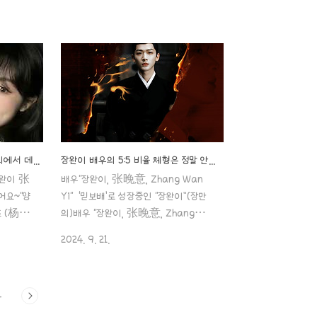
풍부함에도
우죠~! 중드 “장상사”에서 창현세자 역을
는 배우라
맡고 있는 “장완이”입니다! 계속 포스팅을
는데요~!
하려고 했는데 어떻게 보면 그에 관
 불구하고
aaa888000.com ✖️ Question 배
움을 겪고
우 "장완이" x 혼외자가 있다고 생각하나
았던 배우
요?;; 배우 "경첨&장완이" x 두 배우
? 지금부
사이에 무슨 일이 있는 거예요?!배우경첨
나씩 파헤
景甜, Jing Tian, 징텐&장완이 张晚
명호 侯
意, Zhang Wanyi ‘믿보배’로 성장중
밍하오 꽃
인 “장완이”(장만의)배우 "장완이, 张晚
양쯔 배우와 장완이 배우가 해외에서 데이트를요?!
장완이 배우의 5:5 비율 체형은 정말 안타깝네요! 키가 더 커 보이게 찍기 위해 애쓰는 사진작가..ㄷㄷ
명호 (侯
意, Zhang Wan Yi" 이제야 빛을 제대
장완이 张
배우"장완이, 张晚意, Zhang Wan
 하면,,
로 보기 시작한 배우죠~! 중드 “장상사
어요~“양
Yi" ‘믿보배’로 성장중인 “장완이”(장만
 이라고 생
aaa888000...
쯔 (杨紫,
의)배우 "장완이, 张晚意, Zhang
ㅎㅎ 이제는
Wan Yi" 이제야 빛을 제대로 보기 시작
2024. 9. 21.
 마냥 상
한 배우죠~! 중드 “장상사”에서 창현세
품들을 보
자 역을 맡고 있는 “장완이”입니다! 계속
지만요.^^
포스팅을 하려고 했는데 어떻게 보면 그
4
에 관aaa888000.com ✖️ 장완이 배
배’로 성장
우의 5:5 비율 체형은 정말 안타깝네