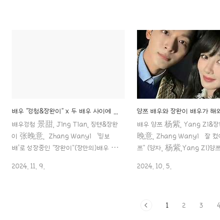
장완이, 등위, 진철원 배우 네 사람이 '곧
배우 : 중국에서 작품 자원이 
터질 배우' 반열에 올라갔다고 하는데요.
불구하고 큰 인기를 얻지 못하
많은 사람들이 알고 있듯, 정말 인기가 생
는 뜻)라는 별명을 얻었다고 하
기거나 큰 인기가 생길 연예인들을 예측
막강한 자원과 높은 인지도에도
하기는 어렵잖아요.과거 샤오잔 샤오잔 (
작품들이 연이어 실패하는 어려
肖战 Xiao Zhan), 왕이보 (王一博,
있거든요.왜 이렇게 기대를 모
Wang Yibo), 이현 (李现, Li Xian)
들이 난처한 상황에 처했을까요
배우와 같은 경우들이 그런 경우인데요.
터 그들의 매력과 아쉬움을 하
그렇다면 이 '곧 터질' 반열에 올라 있는
쳐 보겠습니다..! 5위: 후
배우들이 정말로 곧 제대로 터질까요?아
明昊, Hou Minghao, 허우
배우 "경첨&장완이" x 두 배우 사이에 무슨 일이 있는 거예요?!
니면 평생 '곧 터질' 라이징 스타라는 말만
보다 예쁜 남자 배우 “후명호”후
배우경첨 景甜, Jing Tian, 징텐&장완
배우 양쯔 杨紫, Yang Zi&
듣고 끝나게 될까요?! 장릉혁 张凌
明昊, Neo Hou) 저는 이 배우
이 张晚意, Zhang Wanyi ‘믿보
晚意, Zhang Wanyi 잘 컸
赫, Zhang Linghe, 장..
참.. 우리 나라 “SM 아이돌상”
배’로 성장중인 “장완이”(장만의)배우 "장
쯔” (양자, 杨紫,Yang Zi)양
각했..
완이, 张晚意, Zhang Wan Yi" 이제
Yang Zi) 정말 잘 자랐죠~?
2024. 11. 9.
2024. 10. 5.
야 빛을 제대로 보기 시작한 배우죠~! 중
어엿한 삼십 대 여성이 된 양쯔.
드 “장상사”에서 창현세자 역을 맡고 있
큼하고 귀여웠던 양쯔도 최근 작
는 “장완이”입니다! 계속 포스팅을 하려고
면 여성미가.. 아직도 귀엽긴 하
1
2
3
했는데 어떻게 보면 그에 관
양쯔에 관한 포스
aaa888000.com ✖️ Question 배
팅!aaa888000.com ‘믿보