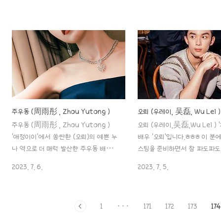
게 하고 있습니다.. 우선.. 이게 정말 어떤
의 모습이네요. ㅎㅎ 다행입니다
거고, 하는게 좋은 나이, 확률이나 부작용,
동안이라 ㅎㅎ 그리고 캐스팅 
국가 혜택 등등 알아보겠습니다. 1. 냉동난
떴었는데, 장약윤 & 당예흔 부
자란..? 냉동난자는 여성의 난소에서 채
7월호. 장약윤 & 당예흔 부부의 
취한 난자를 동결 보존하는 시술인데요,
호 표지 화보 촬영 아니.. 이 부부.
이 시술을 통해서 임신과 출산 시기를 자
니라 누가 봐도 처녀총각 연인커
신이 원할때 가질수 있도록 조절을 원하
요~~ 결혼하고 아이까지 있는
는 여성들이 난자를 동결 보존하여 향후
누가 믿겠어요. 둘 다 가면 갈수
임신 가능성을 높이는 의학적 시술법입니
aaa888000.com 제 2의 유
다. 냉동난자 시술을 할 경우 여성의 나이
초연’ (王楚然, Churan Wan
주우동 (周雨彤 , Zhou Yutong )
오뢰 (우레이, 吴磊, Wu Lei )
가 들어감에 따라 생식기능이 저하되기
연 (王楚然, Churan Wang
주우동 (周雨彤 , Zhou Yutong )
오뢰 (우레이,吴磊,Wu Lei ) 
때문에 이 부분을 예방하기 위해 이용되
오르는 핫한 그녀죠. ‘옥골요’ 
‘애정이이’에서 쏭싼촨 (오뢰)의 예쁜 누
배우 ‘오뢰’입니다.ㅎㅎㅎ 이 분
기도 합니다 이 시술은 일반적으로 1회 시
아’ ‘아적인간연화’로 최근 방영작
나 역으로 더 매력 발산한 주우동 배우입
스팅을 준비하면서 참 파도파도
술에 10~15개 정도 냉..
니다. 다듬어지지 않은 아름다운 미모와
재밌는 배우더라고요. 서두는 짧
2023. 7. 6.
2023. 7. 5.
안정감 있는 연기력을 지닌 그녀에 대한
피 알려드릴 말들이 많기에!! ㅎ
포스팅을 시작하겠습니다~! 1. 소개 이름:
겠습니다~!! 1. 소개이름: 오뢰 
주우동 (저우위통, 周雨彤 , Zhou
吴磊WúLĕi) 출생: 1999년 1
1
···
171
172
173
174
Yutong) 출생: 1994년 9월 21일 / 안
/ 상하이시 국적: 중국 신체: 183
후이성 화이난시 국적: 중국 민족: 한족 신
형 가족:부모님, 누나 MBTI: IS