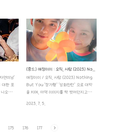
. 장약윤이
시작하겠습니다~! 우선..!!1. 소개 이름: 왕
라인업이
허디 (王鹤棣Wánghèdì, Dylan
부의 GQ
Wang, 왕학체) 출생: 1998년 12월 20
GQ 7월
일 / 쓰촨 성 러산시 직업: 배우 국적: 중
. 가 아
국 신체: 184cm, 65kg, B형 학력: 서남
플 같잖아
항공전문대학 데뷔: 2017년 별명: 디디
 부부라고
(棣棣) 웨이보
록 더 어
https://m.weibo.cn/u/2731728324?
역비 ‘왕
jumpfrom=weibocom微博
g) 왕초
m.weibo.cn 인스타그램
(중드) 애정이이 : 오직, 사랑 (2023) Nothing But You ( 오뢰/주우동 주연, 등장인물, 줄거리, 그 외)
) 요즘 떠
https://instagram.com/dylan_wang_1220?
‘자연미남’
애정이이 / 오직, 사랑 (2023) Nothing
‘청설니희환
utm_source=ig_profile_share&igshid=agt7..
에 대한 포
But You ‘장가행’ ‘성화찬란’ 으로 대박
애..
 나오는
을 치며, 아역 이미지를 싹 벗어던지고, 남
게. 어차
성미 뿜뿜 내며 완벽 성인 연기자로 돌아
2023. 7. 5.
ㅎ 시작하
온 ‘오뢰’와 ‘한무기’ ‘종결혼개시연애‘ 에
(우레이,
서 현대 사회의 여성로서의 당당한 아름
2월 26일
다움을 보여준 ‘주우동’ 이 달달한 로맨스
175
176
177
cm / B
드라마에서 만났습니다! 아이코! 로맨스
TJ 학력:
드라마라 달달할 거라 생각했지만, 이 정