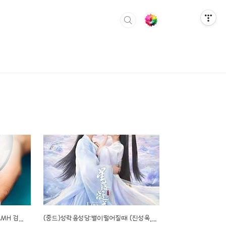
난소나이를 젊게 만드는 방법! AMH 검사, 영양제!
(중드)성락응성당:별이떨어질때 (진성욱, 이란적 주연/ 등장인물, 줄거리, 영상 등)