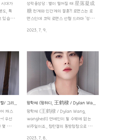
! 시대가
성락응성당 : 별이 떨어질 때 星落凝成
도, 특
糖 천계와 인간계의 결혼?! 로맨스는 로
고 있습니
맨스인데 코믹 로맨스 선협 드라마 ‘성락
모르겠지만
응성당’ 리뷰를 시작하겠습니다~! 자세한
2023. 7. 9.
난자를 얼
얘기를 하기 전에..!! 우선! 1. 소개 장르:
도 난소나
로맨스 선협 판타지 코미디 감독: 주예빈
요. 난소
연령가: 15세 이상 방영플랫폼: 강소위성
겠다는 생각
TV/ AsiaN/ AsiaUHD/ A+Drama/
 생각하는
모아/ 티빙 / 왓챠 시간: (월~목) 오후
h검사를
10:00 총 부작: 40부작 출연진: 진성욱,
 있는지
이란적, 진목치, 하선림, 진청우, 주력결
 1.
등 이 두 주연 커플.. 둘 다 살 때문에 맘
! AMH
고생 좀 했던 배우들이네요.. ‘동궁’에서만
요, 생리
왜 잘생겼냐?!라고 비난받았던 진성욱과
‘경여년 2’ 장약윤.(범한 역) 촬영짤/ 그리고 샤오잔.. 등장인물 라인업
왕학체 (왕허디, 王鹤棣 / Dylan Wang, wanghedi)
 하며(생리
‘몽회’에서 상대 남주가 들지 못해서 관리
디어 캐스
왕학체 (王鹤棣 / Dylan Wang,
을 해야 돼
좀 해라!라고 잔소리 좀 들었던 ‘이란적’
~! 우선
wanghedi) 연예인이 될 수밖에 없는
됩니다.
이 두 사람이 만났..
 몇 장부
비주얼이죠.. 창란결의 동방청창으로 아
한. 그래도
주 핫해진 배우 왕학체에 대한 포스팅을
2023. 7. 8.