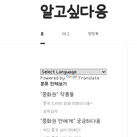
본문 바로가기
알고싶다옹
홈
태그
방명록
Powered by
Translate
분류 전체보기
"중화권" 작품들
중국 드라마 영화 리뷰이다옹~
모색심약
"중화권 연예계" 궁금하다옹
여긴 중국 남자 연예인!