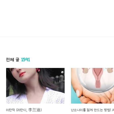
전체 글
1591
이란적 (리란디, 李兰迪)