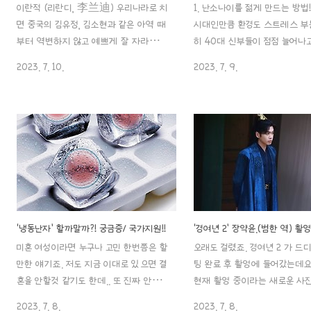
이란적 (리란디, 李兰迪) 우리나라로 치
1. 난소나이를 젊게 만드는 방법
면 중국의 김유정, 김소현과 같은 아역 때
시대인만큼 환경도 스트레스 부분
부터 역변하지 않고 예쁘게 잘 자라준
히 40대 신부들이 점점 늘어나
배우인데요. 그래서 연기력도 탄탄한 이
다. 결혼은 정말 할지 말지는 
2023. 7. 10.
2023. 7. 9.
란적. 그녀에 관한 포스팅 시작하겠습니
냉동난자를 얼리려고 해도 좋은 
다~!! 1. 소개 출생: 1999년 11월 12일 /
려야 되고, 그냥 그대로 살더라
중국 베이징시 국적: 중국 민족: 회족 학력:
이는 신경 써야 되는 것 같더라고
베이징사범대학 부속중학교 졸업 / 중앙
나이 검사 후.. 새삼 관리해야
희극학원 18학번 연기과 종교: 이슬람교
이.. 우선, 나중에 아기에 대해
가족: 부모님 별명: 란디, 리다흐어, 샤오시
여자라면 난소나이 검사인 am
웨이보
받아보는데 좋은데요. 문제점이
https://weibo.com/u/1265743747Sina
확인해야 해결방안을 찾으니까요!
Visitor
AMH 검사는 어떻게 하는 거죠?
Systempassport.weibo.com 회
검사는 혈액 검사로 진행되는데
‘냉동난자’ 할까말까?! 궁금증/ 국가지원!!
족..?? 중국 소수 민족의 하나이며 종교는
시작 후 3~5일 사이에 검사를
미혼 여성이라면 누구나 고민 한번쯤은 할
오래도 걸렸죠. 경여년 2 가 드
이슬람교도라고 하네요. 체질적으로는 한
중) , 당일 공복 상태에서 채혈
만한 얘기죠. 저도 지금 이대로 있으면 결
팅 완료 후 촬영에 들어갔는데요
족과 큰 차이가 없다고 하고요. 한국, 위
서 아침 식사 전에 검사를 하면 
혼을 안할것 같기도 한데.. 또 진짜 안할
현재 촬영 중이라는 새로운 사진
구르족은 주로 봤는데, 회족? 은 처음..
검사 전에는 딱히 따로 준..
지 하게 될지 몰라서 고민만 지금 1년 넘
터..! 약 4년만이지만 그래도 범
2023. 7. 8.
2023. 7. 8.