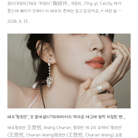
징이(국정의)"배우 "쥐징이" 鞠婧祎 , 국정의, Jing yi, Cecily 제가
중드에 빠지기 전부터 이 배우의 존재는 알고 있었어요..ㅋ 세상 얼굴이
인형처럼 예쁘게 생겨서 일본에 천년돌이 있다면 중국에는 사천년돌이
2026. 6. 13.
aaa888000.com ✖️배우"국정의 (쥐징이), 중드《만화세계 万花
世界》 촬영장 유출에 난리 난 여론!! 미친 비주얼로도 못 막은 '원작
파괴' 논란.ㄷㄷ 중드《월린기기 月鳞绮纪》이후, 국정의 (쥐징이) 배
우는 90년대생 여성 톱스타가 될 수 있을까?배우국정의 鞠婧祎, Ju
Jingyi, 쥐징이 정말 인형처럼 예쁜 배우 "쥐징이(국정의)"배우 "쥐징
이" 鞠婧祎 , 국정의, Jing yi, Cec..
배우"왕초연", 또 열애설이?!파파라치의 역대급 예고에 발칵 뒤집힌 팬들..!
배우왕초연 王楚然, Wang Churan, 왕추란 제 2의 유역비 ‘왕초연’
(王楚然, Churan Wang)왕초연 (王楚然, Churan Wang) 요즘