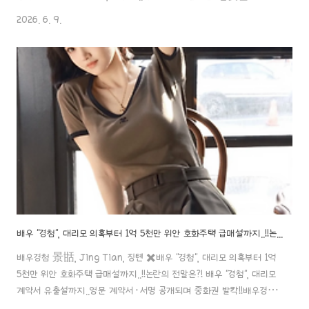
참한~ 두 배우가 만났어요.ㅎㅎ이심 배우와 증순희 배우가 만나 고대 인
2026. 6. 9.
형극 작품을 찍었단 말이죠~아이치이의 기대작이라고 하는데..!!안 볼
수가 없죠..!aaa888000.com 중국 연예계에 안타까운 소식이 전해
졌어요..김택(진쩌) 배우가 지난 6월 4일 세상을 떠났다는 사실이 알려
지면서 많은 팬들이 충격에 빠졌는데요. 향년 33세이라고 하죠.특히 불
과 며칠 전까지만 해도 SNS에 영상을 올리며 활발하게 활동하던 모습
이 공개됐던 터라 안타까움이 더욱 커지고 있다..
배우 "경첨", 대리모 의혹부터 1억 5천만 위안 호화주택 급매설까지..!!논란의 전말은?!
배우경첨 景甛, Jing Tian, 징톈 ✖️배우 "경첨", 대리모 의혹부터 1억
5천만 위안 호화주택 급매설까지..!!논란의 전말은?! 배우 "경첨", 대리모
계약서 유출설까지..영문 계약서·서명 공개되며 중화권 발칵!!배우경첨
景甛, Jing Tian, 징톈 ✖️배우 "경첨", 대리모 계약서 유출설까지..영