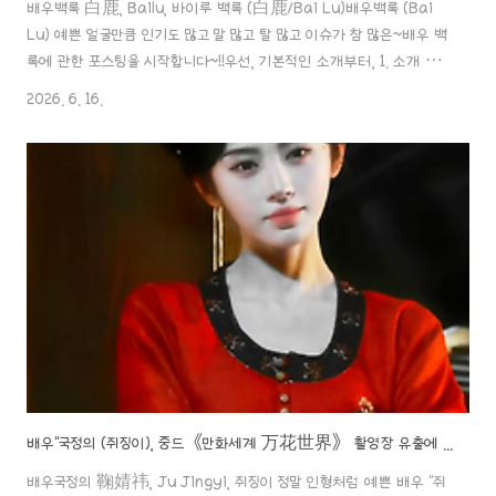
배우백록 白鹿, Bailu, 바이루 백록 (白鹿/Bai Lu)배우백록 (Bai
Lu) 예쁜 얼굴만큼 인기도 많고 말 많고 탈 많고 이슈가 참 많은~배우 백
록에 관한 포스팅을 시작합니다~!!우선, 기본적인 소개부터, 1. 소개 성
명: 백록 (白鹿, Bai Lu)본명:aaa888000.com ✖️배우 "백록", 유
2026. 6. 16.
부남 회장님과 팔짱 포착?! 대본 작가 강제 교체 논란까지... '3급 배우'
성명서로 이 폭풍을 막을 수 있을까? 배우"주익연", 백록 배우 사는 아파
트로 돌아갔다?양측 모두 해명 "친구끼리 식사였고 현재 싱글배우백록
白鹿, Bailu, 바이루&주익연 周翊然, Zhou Yiran, 저우이란 백록
(白鹿/Bai Lu)배우백록 (Bai Lu) 예쁜 얼굴만큼 인기도 많고 말 많..
배우"국정의 (쥐징이), 중드《만화세계 万花世界》 촬영장 유출에 난리 난 여론!!미친 비주얼로도 못 막은 '원작 파괴' 논란.ㄷㄷ
배우국정의 鞠婧祎, Ju Jingyi, 쥐징이 정말 인형처럼 예쁜 배우 "쥐