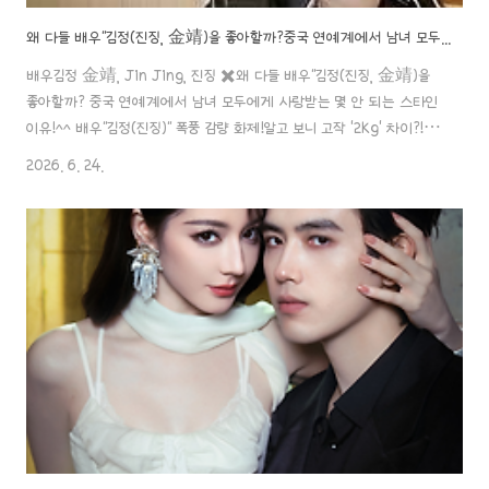
왜 다들 배우"김정(진징, 金靖)을 좋아할까?중국 연예계에서 남녀 모두에게 사랑받는 몇 안 되는 스타인 이유!^^
배우김정 金靖, Jin Jing, 진징 ✖️왜 다들 배우"김정(진징, 金靖)을
좋아할까? 중국 연예계에서 남녀 모두에게 사랑받는 몇 안 되는 스타인
이유!^^ 배우"김정(진징)" 폭풍 감량 화제!알고 보니 고작 '2kg' 차이?!배
우김정 金靖, Jin Jing, 진징 ✖️배우"김정(진징)" 폭풍 감량 화제!알고
2026. 6. 24.
보니 고작 '2kg' 차이?! 《개시추리파4》 대반전! 원년 멤버 해체?새
라인업에 실시간 검색어 장악!《개시추리파 4》 대반전
aaa888000.com 《개시추리파4》 대반전! 원년 멤버 해체?새
라인업에 실시간 검색어 장악!《개시추리파 4》 대반전! 원년 멤버
해체? 새 라인업에 실시간 검색어 장악! x "개시추리파 2 开始推理
吧2" 사진 &영상 x "비판을 받고 있습니까?" (..