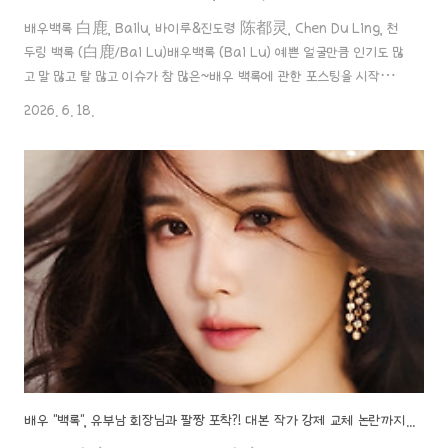
배우백록 白鹿, Bailu, 바이루&진도령 陈都灵, Chen Du Ling, 천
두링 백록 (白鹿/Bai Lu)배우백록 (Bai Lu) 예쁜 얼굴만큼 인기도 많
고 말 많고 탈 많고 이슈가 참 많은~배우 백록에 관한 포스팅을 시작합니
다~!!우선, 기본적인 소개부터, 1. 소개 성명: 백록 (白鹿, Bai Lu)본
2026. 6. 18.
명:aaa888000.com 민낯이 예뻐서 데뷔하게 된 엄친딸, 배우"진도
령"배우 진도령 陈都灵, Chen Du Ling 바람 불면 정말 날아갈 것 같
은 아주 초슬림한 배우죠.. 초 여리여리한 배우인데, 이 배우가 알고 보니
쌩얼 미인이었더라고요?! 그래서 제목 그대로! 민낯이 예뻐
aaa888000.com ✖️제발 성형하지 마세요~! 배우"백록", 《모리
莫离》 vs "진도령" 《교초 ..
배우 "백록", 유부남 회장님과 팔짱 포착?! 대본 작가 강제 교체 논란까지... '3급 배우' 성명서로 이 폭풍을 막을 수 있을까?