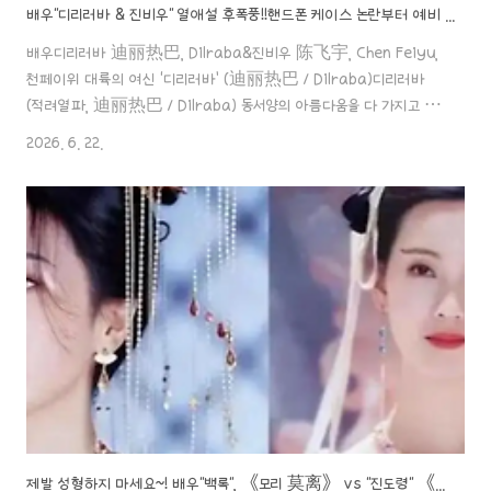
배우"디리러바 & 진비우" 열애설 후폭풍!!핸드폰 케이스 논란부터 예비 시어머니(?) 천홍의 손가락 실수까지 총정리~!
배우디리러바 迪丽热巴, Dilraba&진비우 陈飞宇, Chen Feiyu,
천페이위 대륙의 여신 ‘디리러바’ (迪丽热巴 / Dilraba)디리러바
(적려열파, 迪丽热巴 / Dilraba) 동서양의 아름다움을 다 가지고 있
는 디리러바. 계속 여자배우들 중에 상위 인기순위를 차지하고 있는 배
2026. 6. 22.
우예요. 그녀에 대한 인물 탐구 포스팅! 시작할aaa888000.com 중
국 연예계의 귀족 배우 "진비우"배우"진비우 陳飛宇, Chen Fei Yu,
천페이" 정말 말 그래도 태어날 때부터 연예계의 다이아몬드 수저라고
할 수 있는 배우죠..!태어나보니 아버지는 유명 감독에 태어나보니 어머
니 유명 배우..aaa888000.com ✖️배우"디리러바 & 진비우" 열애설
후폭풍!! 핸드폰 케이스 논란부터 예비 시어..
제발 성형하지 마세요~! 배우"백록", 《모리 莫离》 vs "진도령" 《교초 翘楚》, 초고화질 카메라가 폭로한 내륙 연예계의 민낯..!