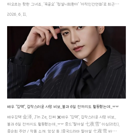
떠오르는 핫한 그녀죠. ‘옥골요’ ‘청설니희환아’ ‘아적인간연화’로 최근 방
영작애서 세 작품에나 나오고 있는 그녀..! 아름답죠~ 아리따운 배우 왕
2026. 6. 11.
초연에aaa888000.com ✖️배우"왕초연", 또 열애설이?! 파파라치의
역대급 예고에 발칵 뒤집힌 팬들..! 배우"왕초연" 건강 적신호..ㄷㄷ라이브
직전 쓰러진 이유, 사실은 빙산의 일각..!배우왕초연 王楚然, Wang
Churan, 왕추란 제 2의 유역비 ‘왕초연’ (王楚然, Churan Wang)
왕초연 (王楚然, Churan Wang) 요즘 떠오르는 핫한 그녀죠. ‘옥골
요’ ‘청설니희..
배우 "김택", 갑작스러운 사망 비보..불과 6일 전까지도 활동했는데..ㅠㅠ
배우김택 金泽, Jin Ze, 진쩌 ✖️배우 "김택", 갑작스러운 사망 비보..
불과 6일 전까지도 활동했는데..ㅠㅠ 중드"칠야설 七夜雪" 이심(리친),
증순희 주연 / 작품 소개, 영상 등..!중국드라마 칠야설 七夜雪 바르고