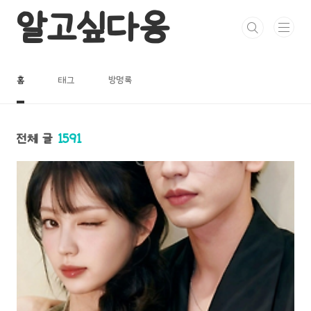
본문 바로가기
알고싶다옹
홈
태그
방명록
전체 글
1591