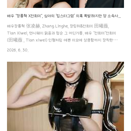
배우 "장릉혁 X전희미", 심야의 '럽스타그램' 의혹 폭발!하지만 양 소속사 9년 감정의 골이 최대 걸림돌?!
배우장릉혁 张凌赫, Zhang Linghe, 장링허&전희미 田曦薇,
Tian Xiwei, 텐시웨이 맑음과 청순 그 어딘가쯤. 배우 "전희미"전희미
(田曦薇 , Tian xiwei) 인형처럼 예쁜 미모에 상큼함까지 장착한 배
우 "전희미" 중드 "경경일상" 에서 순수함과 귀여움으로 제 머릿속에 각
2026. 6. 30.
인이 되었는데요, 그런 그녀에 대한 포스팅! 시작할
aaa888000.com 우월하도다! 배우 ‘장릉혁’ (장능혁,张凌赫)배
우"장릉혁 张凌赫 Zhang linghe" 아.. 말을 하면서도 이 타이틀 참
씁쓸하네요.열애설만 아니었어도 ‘엄친아’라는 타이틀을 썼을텐데 말이
죠..일단, 창란결에서 라이징 스타로 떴는데,열애aaa888000.com
✖️배우 "장릉혁 X전희미", 심야의 '럽스타그램' 의혹 폭발! 하지만 ..