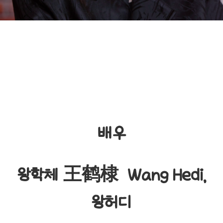
배우
왕학체 王鹤棣
Wang Hedi,
왕허디