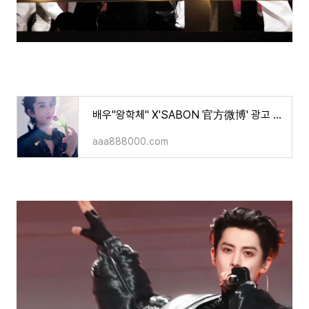
배우"왕학체" X'SABON 官方微博' 광고 & 행사 화보,영상
aaa888000.com