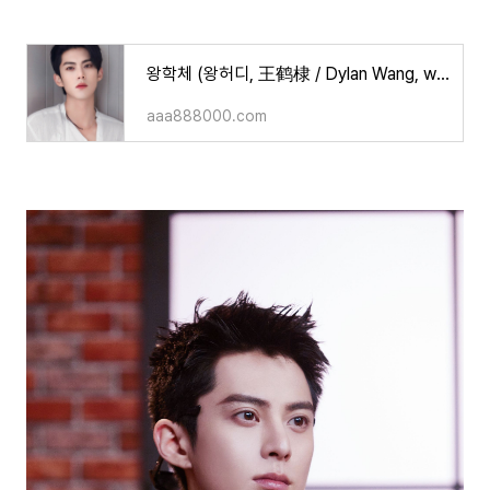
왕학체 (왕허디, 王鹤棣 / Dylan Wang, wanghedi)
aaa888000.com