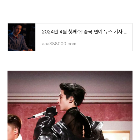
2024년 4월 첫째주! 중국 연예 뉴스 기사 3(왕이보,왕학체,조려영,양양 등)
aaa888000.com