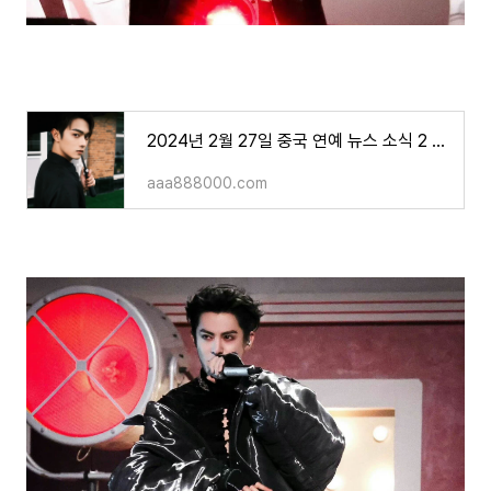
2024년 2월 27일 중국 연예 뉴스 소식 2 (허개, 조금맥, 등위, 양쯔 ,왕학체)
aaa888000.com