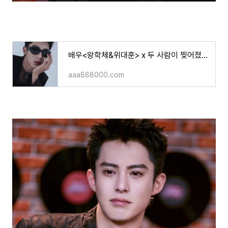
배우<왕학체&위대훈> x 두 사람이 찢어졌나요?;;(기사)
aaa888000.com