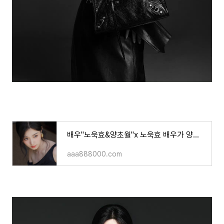
배우"노욱효&양초월"x 노욱효 배우가 양초월 배우를 대신한다고요?(기사)
aaa888000.com