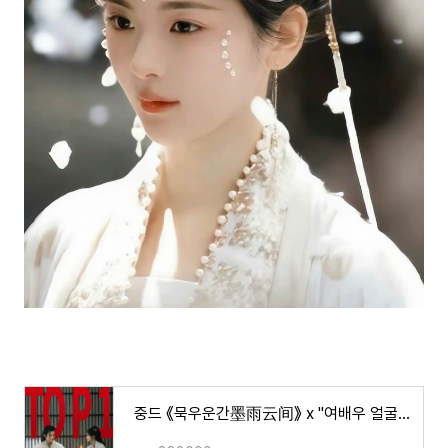
중드 《묵우운간墨雨云间》 x "여배우 얼굴의 중요성...!ㄷㄷ" (기사)