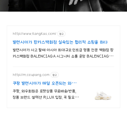
난받고 있다고요? "(기사)
http://www.kangkas.com/
광고
발렌시아가 캉카스백화점 실속있는 합리적 쇼핑을 하다
발렌시아가 사고 팔때 아시아 최대규모 민트급 명품 전문 백화점 캉
카스백화점 BALENCIAGA 시그니처 쇼룸 운영 BALENCIAGA
신상 전 모델 보유
http://m.coupang.com
광고
쿠팡 발렌시아가 매일 오픈되는 와우회
원 특가
쿠팡, 와우회원은 로켓상품 무료배송/반품,
정품 브랜드 셀렉션 R.LUX 입점. 꼭 필요한
제품은 쿠팡에서 더 저렴하게, 로켓배송으로
더 빠르게!