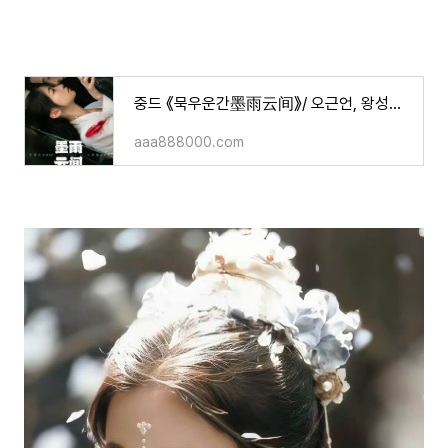
중드 《묵우운간墨雨云间》/ 오근언, 왕성월, 진흠해 주연/ 작품소개, 영상 등!
aaa888000.com