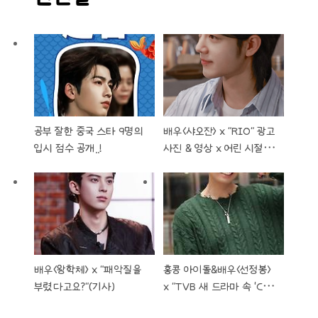
공부 잘한 중국 스타 9명의
배우<샤오잔> x "RIO" 광고
입시 점수 공개..!
사진 & 영상 x 어린 시절 사
진 유출..!
배우<왕학체> x "패악질을
홍콩 아이돌&배우<선정봉>
부렸다고요?"(기사)
x "TVB 새 드라마 속 'CP'
호평..!"모자애 열애설 양쪽