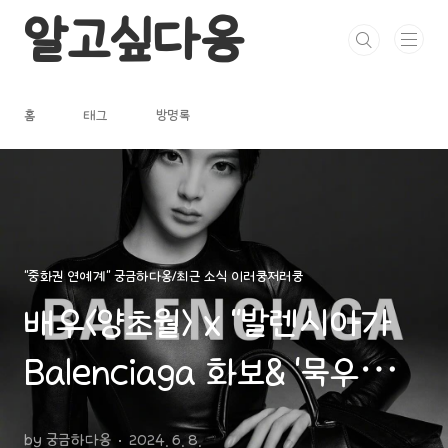
본문 바로가기
알고싶다옹
홈
태그
방명록
"중화권 연예계" 궁금하다옹/최근 소식 이러쿵저러쿵
배우<양초월> x "발렌시아가
Balenciaga 화보& '묵우운간'
사진,영상" x "연기때문에 비
by 궁금하다옹
2024. 6. 8.