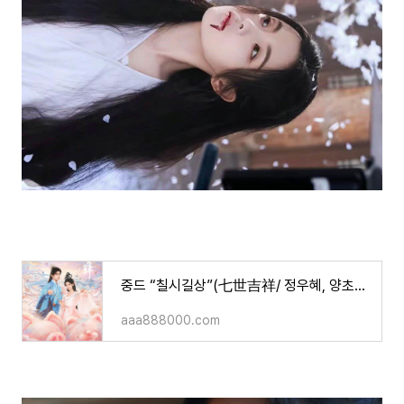
중드 “칠시길상”(七世吉祥/ 정우혜, 양초월 주연/ 등장인물/ 줄거리 등)
aaa888000.com