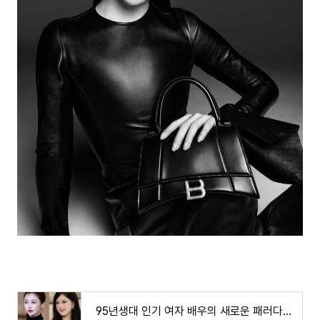
95년생대 인기 여자 배우의 새로운 패러다임~!누군가는 검붉게..또 누군가는 쓸쓸히 물어나지요..