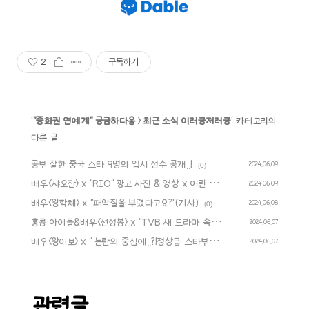
2
구독하기
'
"중화권 연예계" 궁금하다옹
>
최근 소식 이러쿵저러쿵
' 카테고리의
다른 글
공부 잘한 중국 스타 9명의 입시 점수 공개..!
2024.06.09
(0)
배우<샤오잔> x "RIO" 광고 사진 & 영상 x 어린 시
2024.06.09
절 사진 유출..!
배우<왕학체> x "패악질을 부렸다고요?"(기사)
(0)
2024.06.08
(0)
홍콩 아이돌&배우<선정봉> x "TVB 새 드라마 속 'C
2024.06.07
P' 호평..!"모자애 열애설 양쪽 모두 직접 대응..!" (기
배우<왕이보> x " 논란의 중심에..?!정상급 스타부터
2024.06.07
사)
논란의 인물까지..ㄷㄷ" (기사)
(0)
(0)
관련글