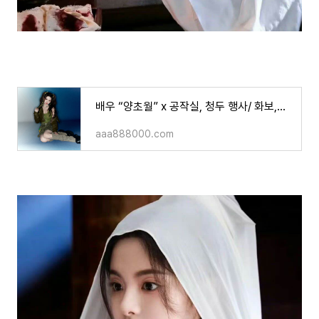
배우 “양초월” x 공작실, 청두 행사/ 화보,영상
aaa888000.com