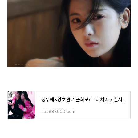
정우혜&양초월 커플화보/ 그라치아 x 칠시길상/사진/영상
aaa888000.com