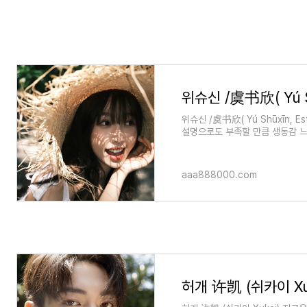
위슈신 /虞书欣( Yú Sh
위슈신 /虞书欣( Yú Shūxīn, 
설명으로도 부족할 만큼 생동감 느
배우 위슈신에 대해 포스팅하려
aaa888000.com
허개 许凯 (쉬카이 Xu