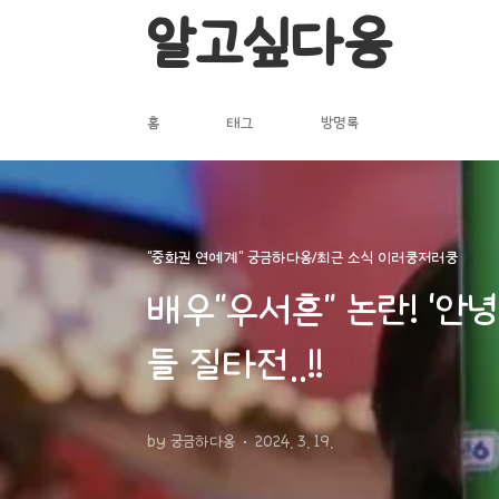
본문 바로가기
알고싶다옹
홈
태그
방명록
"중화권 연예계" 궁금하다옹/최근 소식 이러쿵저러쿵
배우"우서흔" 논란! '
들 질타전..!!
by 궁금하다옹
2024. 3. 19.