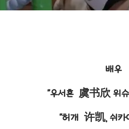
배우
"우서흔 虞书欣 위슈신 
"허개 许凯, 쉬카이,