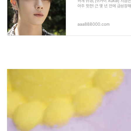
허개 许凯 (쉬카이 Xukai) 지
아주 핫한! 근 몇 년 안에 급성장
작품수가 많다는!! 너무
aaa888000.com