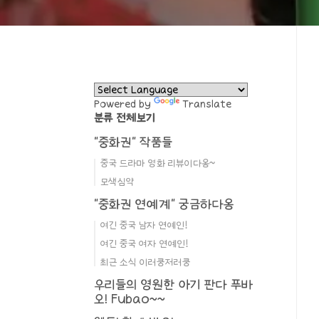
Powered by
Translate
분류 전체보기
"중화권" 작품들
중국 드라마 영화 리뷰이다옹~
모색심약
"중화권 연예계" 궁금하다옹
여긴 중국 남자 연예인!
여긴 중국 여자 연예인!
최근 소식 이러쿵저러쿵
우리들의 영원한 아기 판다 푸바
오! Fubao~~