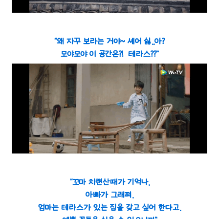
“왜 자꾸 보라는 거야~ 셰어 싫..아?
모야모야 이 공간은?! 테라스??”
“꼬마 치럔산때가 기억나.
아빠가 그래쪄.
엄마는 테라스가 있는 집을 갖고 싶어 한다고.