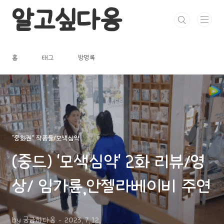
본문 바로가기
알고싶다옹
홈
태그
방명록
"중화권" 작품들/모색심약
(중드) ‘모색심약‘ 2화 리뷰/영
상/ 임가륜,안젤라베이비 주연
by 궁금하다옹
2023. 7. 12.