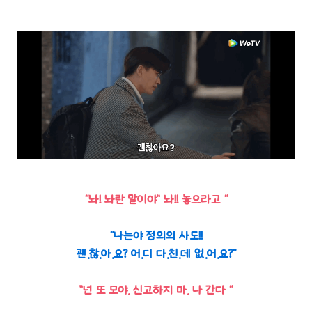
“놔! 놔란 말이야” 놔!! 놓으라고 “
“나는야 정의의 사도!!
괜.찮.아.요? 어.디 다.친.데 없.어.요?“
”넌 또 모야. 신고하지 마. 나 간다 “