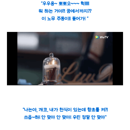
“우우웅~ 뽀뽀오~~~ 헉!!!!!
뭐 하는 거야?! 꿈에서까지??
이 노무 주둥이!! 들어가! “
“나는야, 개코. 내가 천식이 있는데 향초를 켜?!
쓰읍~하! 안 맞아 안 맞아! 우린 정말 안 맞아”