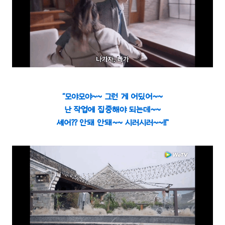
“모야모야~~ 그런 게 어딨어~~
난 작업에 집중해야 되는데~~
셰어?? 안돼 안돼~~ 시러시러~~!!”