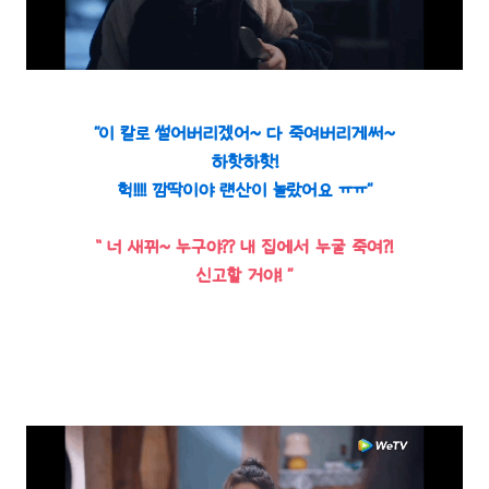
“이 칼로 썰어버리겠어~ 다 죽여버리게써~
하핫하핫!
헉!!!! 깜딱이야 럔산이 놀랐어요 ㅠㅠ“
” 너 새뀌~ 누구야?? 내 집에서 누굴 죽여?!
신고할 거야! “