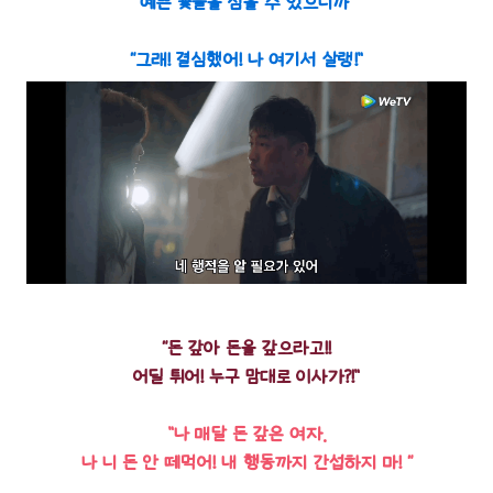
예쁜 꽃들을 심을 수 있으니까”
“그래! 결심했어! 나 여기서 살랭!”
“돈 갚아 돈을 갚으라고!!
어딜 튀어! 누구 맘대로 이사가?!”
”나 매달 돈 갚은 여자.
나 니 돈 안 떼먹어! 내 행동까지 간섭하지 마! “