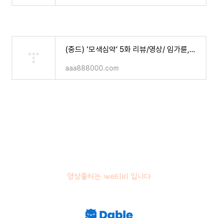
(중드) ‘모색심약‘ 5화 리뷰/영상/ 임가륜,안젤라베이비 주연
aaa888000.com
영상출처는 we티비 입니다