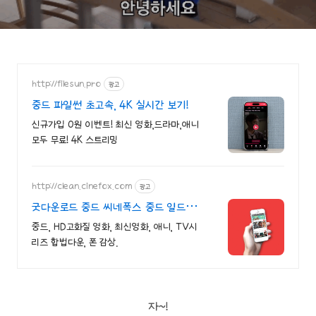
http://filesun.pro
광고
중드 파일썬 초고속, 4K 실시간 보기!
신규가입 0원 이벤트! 최신 영화,드라마,애니
모두 무료! 4K 스트리밍
http://clean.cinefox.com
광고
굿다운로드 중드 씨네폭스 중드 일드
30%할인
중드, HD고화질 영화, 최신영화, 애니, TV시
리즈 합법다운, 폰 감상.
자~!