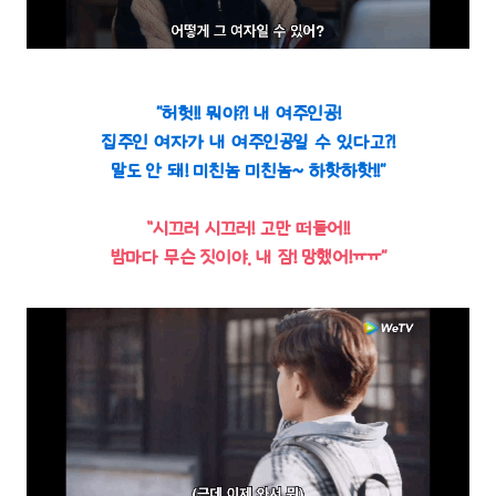
“허헛!! 뭐야?! 내 여주인공!
집주인 여자가 내 여주인공일 수 있다고?!
말도 안 돼! 미친놈 미친놈~ 하핫하핫!!“
”시끄러 시끄러! 고만 떠들어!!
밤마다 무슨 짓이야. 내 잠! 망했어!ㅠㅠ“