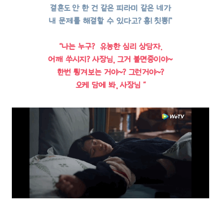
결혼도 안 한 건 같은 피라미 같은 네가
내 문제를 해결할 수 있다고? 흥! 칫뽕!”
“나는 누구? 유능한 심리 상담자.
어깨 쑤시지? 사장님, 그거 불면증이야~
한번 튕겨보는 거야~? 그런거야~?
오케 담에 봐, 사장님 “