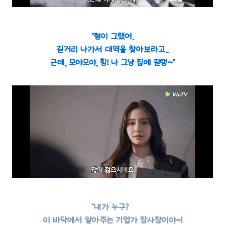
“형이 그랬어.
길거리 나가서 대역을 찾아보라고..
근데, 모야모야, 힝! 나 그냥 집에 갈랭~”
“내가 누구?
이 바닥에서 알아주는 기업가 장사장이야~!