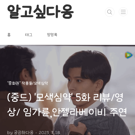
본문 바로가기
알고싶다옹
홈
태그
방명록
"중화권" 작품들/모색심약
(중드) ‘모색심약‘ 5화 리뷰/영
상/ 임가륜,안젤라베이비 주연
by 궁금하다옹
2023. 7. 18.