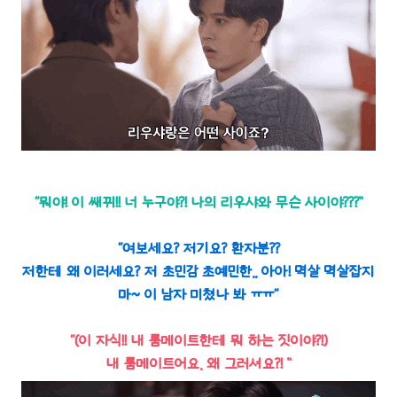
“뭐야! 이 쌔뀌!! 너 누구야?! 나의 리우샤와 무슨 사이야???”
“여보세요? 저기요? 환자분??
저한테 왜 이러세요? 저 초민감 초예민한.. 아아! 멱살 멱살잡지
마~ 이 남자 미쳤나 봐 ㅠㅠ“
“(이 자식!! 내 룸메이트한테 뭐 하는 짓이야?!)
내 룸메이트어요. 왜 그러셔요?! ”