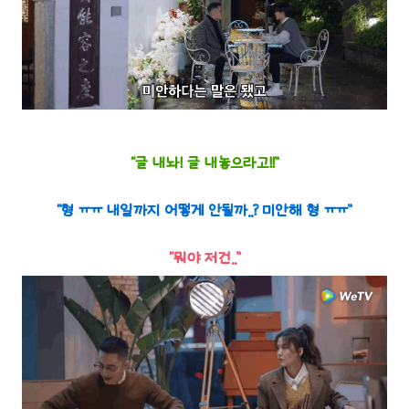
“글 내놔! 글 내놓으라고!!”
“형 ㅠㅠ 내일까지 어떻게 안될까..? 미안해 형 ㅠㅠ”
“뭐야 저건..”