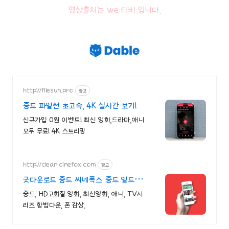
영상출처는 we 티비 입니다.
http://filesun.pro
광고
중드 파일썬 초고속, 4K 실시간 보기!
신규가입 0원 이벤트! 최신 영화,드라마,애니
모두 무료! 4K 스트리밍
http://clean.cinefox.com
광고
굿다운로드 중드 씨네폭스 중드 일드
30%할인
중드, HD고화질 영화, 최신영화, 애니, TV시
리즈 합법다운, 폰 감상.