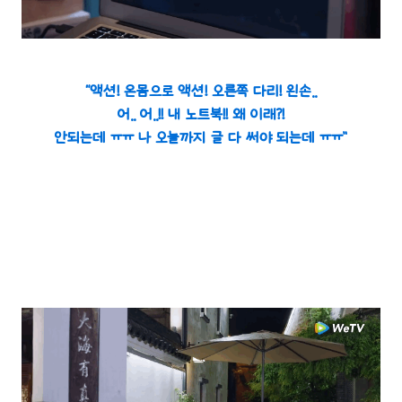
“액션! 온몸으로 액션! 오른쪽 다리! 왼손..
어.. 어..!! 내 노트북!! 왜 이래?!
안되는데 ㅠㅠ 나 오늘까지 글 다 써야 되는데 ㅠㅠ”