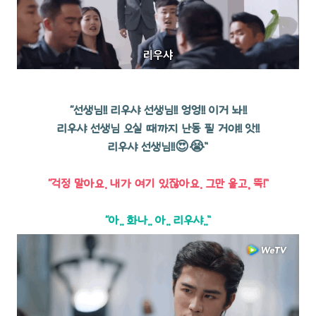
“선생님!! 리우샤 선생님!! 엉엉!! 이거 놔!!
리우샤 선생님 오실 때까지 난동 필 거야!! 앗!!
리우샤 선생님!!😍😭”
“걱정 말아요. 내가 여기 있잖아요. 그만 울고, 뚝!”
“아.. 화나.. 아.. 리우샤..”