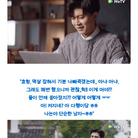
“흐헝. 멱살 잡혀서 기분 나빠죽겠는데.. 아냐 아냐.
그래도 쾌변 했으니까 괜찮..헉!! 이게 머야??
물이 언제 쏟아졌지?? 어떻게 어떻게 ㅠㅠ
아! 켜지네? 아 다행이당 ㅎㅎ
나는야 단순한 남자~ㅎㅎ”