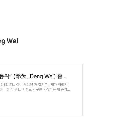
g Wei
빠져들수 밖에 없는 “등위” (邓为, Deng Wei) 중국배우
 오랜만입니다.. 아니 처음인 거 같기도.. 제가 이렇게
많이 올리다니.. 저절로 자꾸만 저장하는 제 손가락