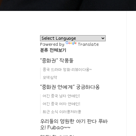
Powered by
Translate
분류 전체보기
"중화권" 작품들
중국 드라마 영화 리뷰이다옹~
모색심약
"중화권 연예계" 궁금하다옹
여긴 중국 남자 연예인!
여긴 중국 여자 연예인!
최근 소식 이러쿵저러쿵
우리들의 영원한 아기 판다 푸바
오! Fubao~~