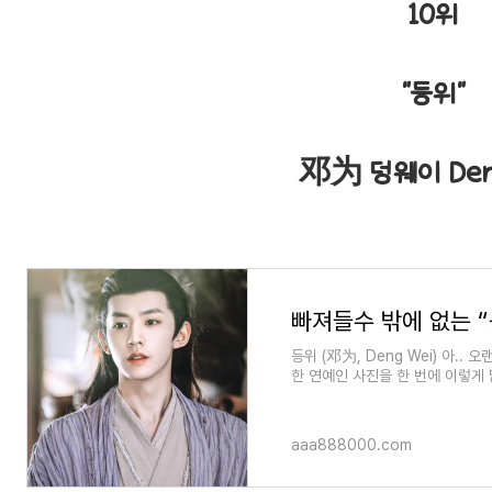
10위
"등위"
邓为 덩웨이 Den
등위 (邓为, Deng Wei) 아..
한 연예인 사진을 한 번에 이렇게 
덕분에 포스팅할 사진이 많아
aaa888000.com