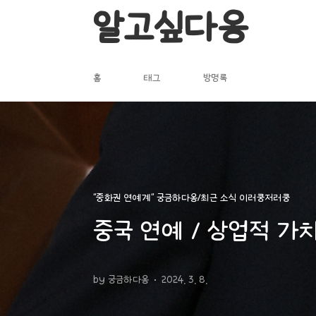
본문 바로가기
알고싶다옹
홈
태그
방명록
"중화권 연예계" 궁금하다옹/최근 소식 이러쿵저러쿵
중국 연예 / 상업적 가치
by 궁금하다옹
2024. 3. 8.