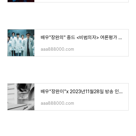
배우"장완의" 중드 <비범의자> 여론평가 & 후기 기사 내용들
aaa888000.com
배우“장완이”x 2023년11월28일 방송 인터뷰
aaa888000.com