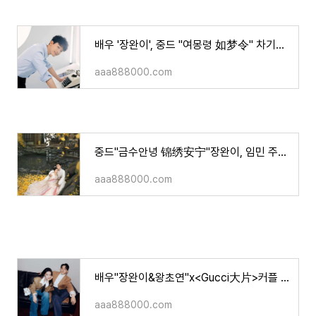
배우 '장완이', 중드 "여몽령 如梦令" 차기작으로 결정..!
aaa888000.com
중드"금수안녕 锦绣安宁"장완이, 임민 주연 / 작품 소개, 영상 등
aaa888000.com
배우"장완이&왕초연"x<Gucci大片>커플 화보&영상
aaa888000.com