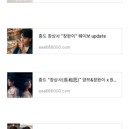
중드 장상사 “장완이” 웨이보 update
aaa888000.com
중드 “장상사(長相思)” 양쯔&장완이 x BAZAAR 커플화보
aaa888000.com