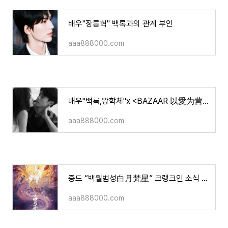
배우"장릉혁" 백록과의 관계 부인
aaa888000.com
배우"백록,왕학체"x <BAZAAR 以愛为营>화보&영상&작품 반응소식
aaa888000.com
중드 “백월범성白月梵星” 크랭크인 소식 사진&영상
aaa888000.com