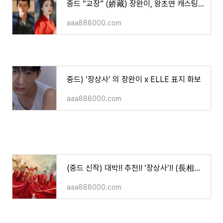
중드 “교장” (娇藏) 장완이, 왕초연 캐스팅/ 줄거리, 그 외 출연진
aaa888000.com
중드) ‘장상사’ 의 장완이 x ELLE 표지 화보
aaa888000.com
(중드 신작) 대박!! 추천!! ‘장상사‘!! (長相思/ 양쯔, 등위, 장완의, 단건차 주연/ 등장인물/ 줄
aaa888000.com