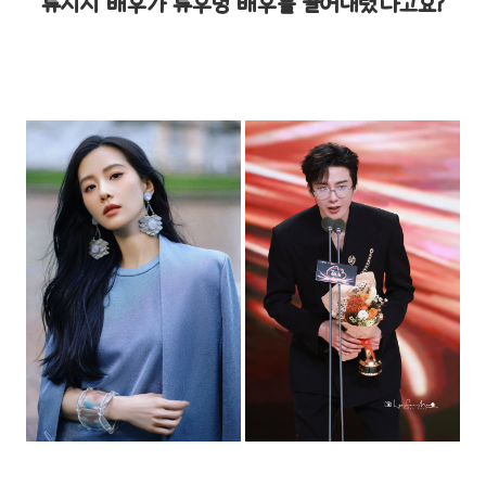
류시시 배우가 류우녕 배우를 끌어내렸다고요?