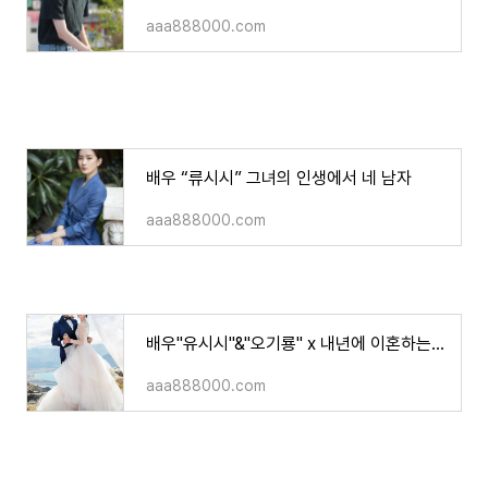
aaa888000.com
배우 “류시시” 그녀의 인생에서 네 남자
aaa888000.com
배우"유시시"&"오기룡" x 내년에 이혼하는 사실 폭로..!
aaa888000.com