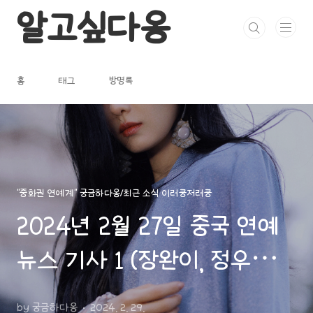
본문 바로가기
알고싶다옹
홈
태그
방명록
"중화권 연예계" 궁금하다옹/최근 소식 이러쿵저러쿵
2024년 2월 27일 중국 연예
뉴스 기사 1 (장완이, 정우혜,
백록, 류시시, 장신성 등)
by 궁금하다옹
2024. 2. 29.