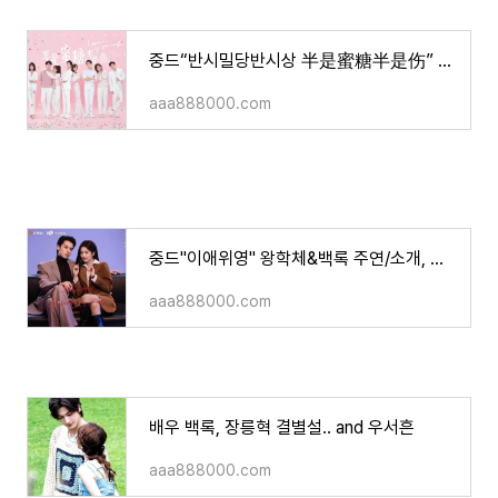
중드“반시밀당반시상 半是蜜糖半是伤” 라운희,백록 주연/ 소개, 영상
aaa888000.com
중드"이애위영" 왕학체&백록 주연/소개, 영상 등
aaa888000.com
배우 백록, 장릉혁 결별설.. and 우서흔
aaa888000.com