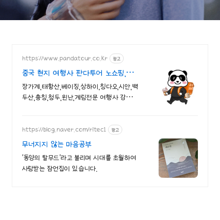
https://www.pandatour.co.kr
광고
중국 현지 여행사 판다투어 노쇼핑,노옵
션,노팁
장가계,태항산,베이징,상하이,칭다오,시안,백
두산,충칭,청두,윈난,계림전문 여행사 강제쇼
핑,선택관광이 있는 여행은 반칙!!!
https://blog.naver.com/ritec1
광고
무너지지 않는 마음공부
'동양의 탈무드'라고 불리며 시대를 초월하여
사랑받는 잠언집이 있습니다.