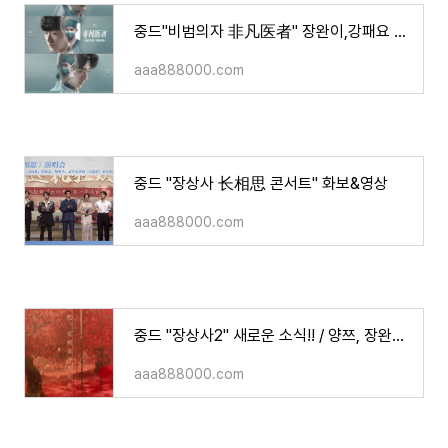
중드"비범의자 非凡医者" 장완이,강패요 주연/소개/영상
aaa888000.com
중드 "장상사 长相思 콘서트" 화보&영상
aaa888000.com
중드 "장상사2" 새로운 소식!! / 양쯔, 장완이,등위,단건차,왕홍이 주연
aaa888000.com