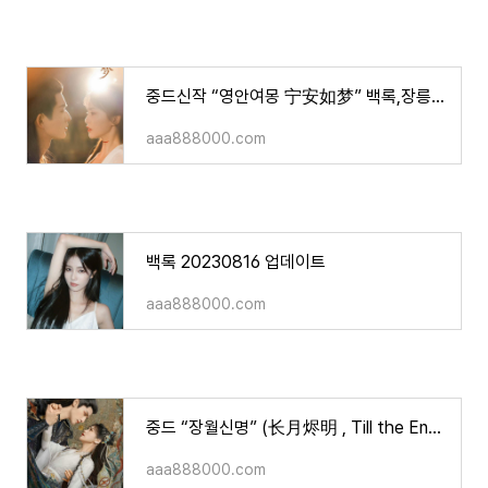
중드신작 “영안여몽 宁安如梦” 백록,장릉혁,왕성월,주준위 주연/소개,영상
aaa888000.com
백록 20230816 업데이트
aaa888000.com
중드 “장월신명” (长月烬明 , Till the End of the Moon/라운희,백록 주연/등장인물/줄거리/볼수 있는
aaa888000.com